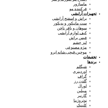
ماساژور
فرکننده مو
تجهیزات آرایشی
براش و اسفنج آرایشی
ست مانیکور و پدیکور
سوهان و بافر ناخن
کیف لوازم آرایشی
فیس براش
لنز چشم
مژه مصنوعی
موچین،قیچی،شانه ابرو
تخفیفات
برندها
شیگلم
اوردینری
گراف
گلدن رز
لورال
میبلین
گارنیر
نوتروژینا
کلینیک