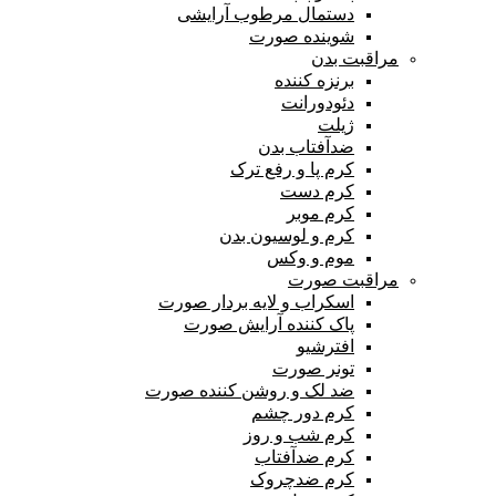
دستمال مرطوب آرایشی
شوینده صورت
مراقبت بدن
برنزه کننده
دئودورانت
ژیلت
ضدآفتاب بدن
کرم پا و رفع ترک
کرم دست
کرم موبر
کرم و لوسیون بدن
موم و وکس
مراقبت صورت
اسکراب و لایه بردار صورت
پاک کننده آرایش صورت
افترشیو
تونر صورت
ضد لک و روشن کننده صورت
کرم دور چشم
کرم شب و روز
کرم ضدآفتاب
کرم ضدچروک