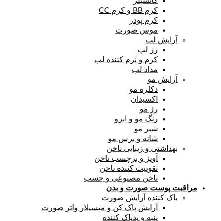
کانسیلر
کرم BB و کرم CC
کرم پودر
موس صورت
آرایش لب
رژ لب
کرم و نرم کننده لب
مداد لب
آرایش مو
دکلره مو
اکسیدان
رژ مو
رنگ مو و ابرو
شیر مو
شانه و برس مو
بهداشتی و زیبایی ناخن
آویز و برچسب ناخن
تقوییت کننده ناخن
ناخن مصنوعی و چسب
مراقبت پوست صورت و بدن
پاک کننده آرایش صورت
آرایش پاک کن و میسیلار واتر صورت
پنبه و پدپاک کننده