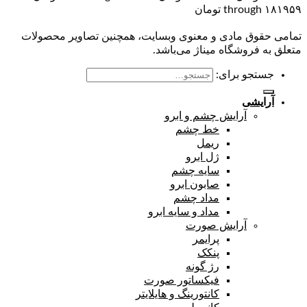
through ۱۸۱۹۵۹ تومان
تمامی حقوق مادی و معنوی وبسایت، همچنین تصاویر محصولات
متعلق به فروشگاه میناژ می‌باشد.
جستجو برای:
آرایشی
آرایش چشم و ابرو
خط چشم
ریمل
ژل ابرو
سایه چشم
صابون ابرو
مداد چشم
مداد و سایه ابرو
آرایش صورت
پرایمر
پنکک
رژ گونه
فیکساتور صورت
کانتورینگ و هایلایتر