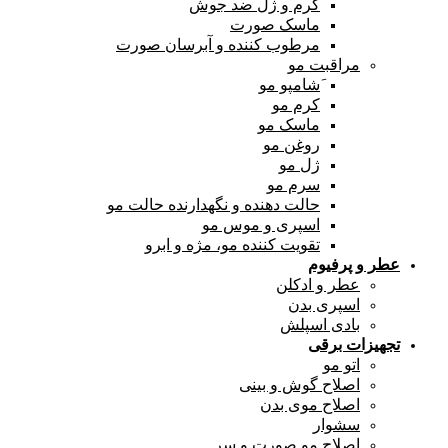
کرم و ژل ضد جوش
ماسک صورت
مرطوب کننده و آبرسان صورت
مراقبت مو
َشامپو مو
کرم مو
ماسک مو
روغن مو
ژل مو
سرم مو
حالت دهنده و نگهدارنده حالت مو
اسپری و موس مو
تقویت کننده مو، مژه و ابرو
عطر و پرفیوم
عطر و ادکلن
اسپری بدن
بادی اسپلش
تجهیزات برقی
اتو مو
اصلاح گوش و بینی
اصلاح موی بدن
سشوار
اصلاح مو صورت و سر