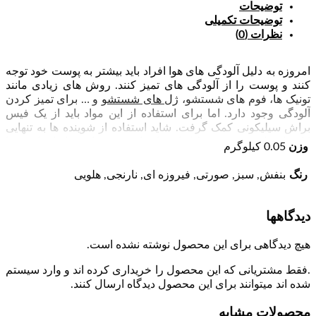
توضیحات
توضیحات تکمیلی
نظرات (0)
امروزه به دلیل آلودگی های هوا افراد باید بیشتر به پوست خود توجه
کنند و پوست را از آلودگی های تمیز کنند. روش های زیادی مانند
تونیک ها، فوم های شستشو،
ژل های شستشو
و … برای تمیز کردن
آلودگی وجود دارد. اما برای استفاده از این مواد باید از یک فیس
براش سیلیکونی کمک گرفت. شاید استفاده از شوینده ها به تنهایی
کارساز نباشد به همین دلیل استفاده از فیس براش ها را برای شما
وزن
0.05 کیلوگرم
پیشنهاد می کنیم. زیرا توسط فیس براش مواد به خوبی روی صورت
پخش می شود و پوست را تمیز می کند.
رنگ
بنفش, سبز, صورتی, فیروزه ای, نارنجی, هلویی
فیس براش دوطرفه سیلیکونی یک محصول مناسب برای تمیز
کردن آلودگی ها هست. این محصول دارای یک طرف مویی و یک
دیدگاهها
طرف سیلیکونی است. با استفاده از طرف مویی می توانید شوینده
مورد نظر را روی صورت پخش کنید. با طرف سیلیکونی می توانید
هیچ دیدگاهی برای این محصول نوشته نشده است.
پوست صورت را ماساژ دهید. این محصول دارای دسته نیز می باشد
که استفاده از محصول را آسان کرده است. وقتی با طرف
.فقط مشتریانی که این محصول را خریداری کرده اند و وارد سیستم
سیلیکونی صورت خود را ماساژ می دهید مواد کاملا جذب پوست
شده اند میتوانند برای این محصول دیدگاه ارسال کنند.
شده و منافذ پوستی را عمیقا تمیز می کند. با استفاده از قسمت
سیلیکونی می توانید به راحتی اسکراب را روی صورت خود بزنید و
محصولات مشابه