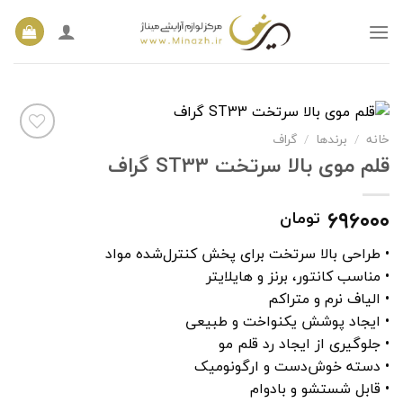
Ski
t
conten
خانه
/
برندها
/
گراف
قلم موی بالا سرتخت ST33 گراف
افزودن
به
۶۹۶۰۰۰
تومان
علاقه
مندی
ها
• طراحی بالا سرتخت برای پخش کنترل‌شده مواد
• مناسب کانتور، برنز و هایلایتر
• الیاف نرم و متراکم
• ایجاد پوشش یکنواخت و طبیعی
• جلوگیری از ایجاد رد قلم مو
• دسته خوش‌دست و ارگونومیک
• قابل شستشو و بادوام