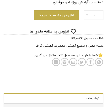
• مناسب آرایش روزانه و حرفه‌ای
قلم موی بالا سرتخت ST33 گراف عدد
افزودن به سبد خرید
افزودن به علاقه مندی ها
شناسه محصول:
DC_0032
دسته:
براش و اسفنج آرایشی
,
تجهیزات آرایشی
,
گراف
شما با خرید این محصول
174
امتیاز می گیری
توضیحات