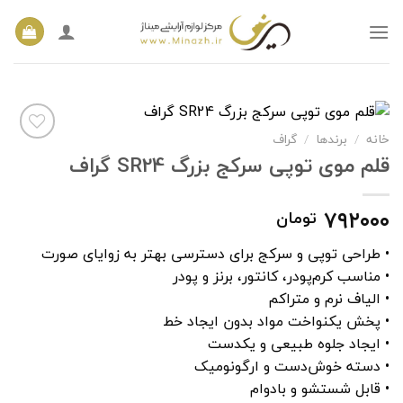
Ski
t
conten
خانه
/
برندها
/
گراف
قلم موی توپی سرکج بزرگ SR24 گراف
افزودن
به
۷۹۲۰۰۰
تومان
علاقه
مندی
ها
• طراحی توپی و سرکج برای دسترسی بهتر به زوایای صورت
• مناسب کرم‌پودر، کانتور، برنز و پودر
• الیاف نرم و متراکم
• پخش یکنواخت مواد بدون ایجاد خط
• ایجاد جلوه طبیعی و یکدست
• دسته خوش‌دست و ارگونومیک
• قابل شستشو و بادوام