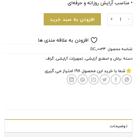
• مناسب آرایش روزانه و حرفه‌ای
قلم موی توپی سرکج بزرگ SR24 گراف عدد
افزودن به سبد خرید
افزودن به علاقه مندی ها
شناسه محصول:
DC_0034
دسته:
براش و اسفنج آرایشی
,
تجهیزات آرایشی
,
گراف
شما با خرید این محصول
198
امتیاز می گیری
توضیحات