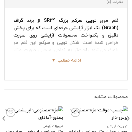
نظرات (0)
قلم موی
توپی سرکج بزرگ SR24
از برند
گراف
(Graph)
یک ابزار آرایشی حرفه‌ای است که برای پخش
دقیق و یکنواخت محصولات آرایشی روی صورت
طراحی شده است. شکل
توپی و سرکج
این قلم مو
باعث می‌شود راحت‌تر به نواحی منحنی صورت مثل
گونه‌ها، شقیقه و فک دسترسی داشته باشید و مواد
ادامه مطلب ▼
آرایشی را به‌صورت
لطیف، طبیعی و بدون رد قلم
روی
پوست بنشانید. SR24 انتخابی عالی برای کسانی
است که به دنبال پوشش نرم، دقیق و حرفه‌ای در
آرایش پایه هستند.
محصولات مشابه
کاربرد قلم موی SR24 گراف
قلم موی سرکج SR24 برای پخش و محو کردن
محصولات آرایشی در نواحی مختلف صورت طراحی
شده است. طراحی منحنی این براش کمک می‌کند تا
تجهیزات آرایشی
تجهیزات آرایشی
چسب موقت مژه مصنوعی آمادای
مژه مصنوعی ابریشمی سه بعدی
افزودن
افزودن