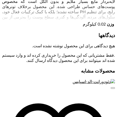
لایه‌بردار مایع بسیار ملایم و بدون الکل است که مخصوص
پوست‌های حساس طراحی شده. این محصول برخلاف تونرهای
رایج، برای تنظیم PH ساخته نشده؛ بلکه با کمک ترکیبات فعال خود،
سلول‌های مرده، آلودگی‌ها و کدری سطح پوست را به‌نرمی از بین
می‌برد و باعث می‌شود پوست روشن‌تر، شفاف‌تر و آماده جذب بهتر
وزن
0.02 کیلوگرم
مرطوب‌کننده‌ها و سرم‌ها شود.
دیدگاهها
این لوسیون توسط متخصصان پوست توسعه یافته، کاملاً بدون
رایحه، ضدحساسیت و تست‌شده است و قدم دوم از روتین معروف
هیچ دیدگاهی برای این محصول نوشته نشده است.
۳ مرحله‌ای Clinique به‌شمار می‌رود.
.فقط مشتریانی که این محصول را خریداری کرده اند و وارد سیستم
چرا این محصول تونر نیست؟
شده اند میتوانند برای این محصول دیدگاه ارسال کنند.
محصولات مشابه
برند کلینیک به‌طور رسمی اعلام کرده که Clarifying Lotion یک تونر
نیست.
این محصول نوعی Liquid Exfoliator (لایه‌بردار مایع) است که سطح
پوست را لایه‌برداری ملایم می‌کند، نه اینکه مانند تونر PH را تنظیم
کند.
ویژگی‌های لایه‌بردار ملایم کلینیک
لایه‌برداری روزانه بسیار ملایم