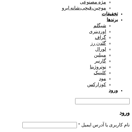
مژه مصنوعی
موچین،قیچی،شانه ابرو
تخفیفات
برندها
شیگلم
اوردینری
گراف
گلدن رز
لورال
میبلین
گارنیر
نوتروژینا
کلینیک
مود
کوزارکس
ورود
ورود
نام کاربری یا آدرس ایمیل
*