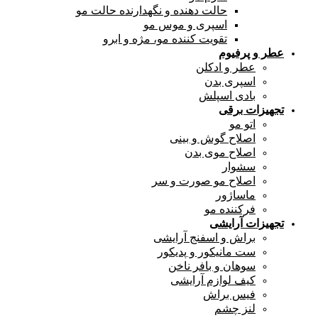
حالت دهنده و نگهدارنده حالت مو
اسپری و موس مو
تقویت کننده مو، مژه و ابرو
عطر و پرفیوم
عطر و ادکلن
اسپری بدن
بادی اسپلش
تجهیزات برقی
اتو مو
اصلاح گوش و بینی
اصلاح موی بدن
سشوار
اصلاح مو صورت و سر
ماساژور
فرکننده مو
تجهیزات آرایشی
براش و اسفنج آرایشی
ست مانیکور و پدیکور
سوهان و بافر ناخن
کیف لوازم آرایشی
فیس براش
لنز چشم