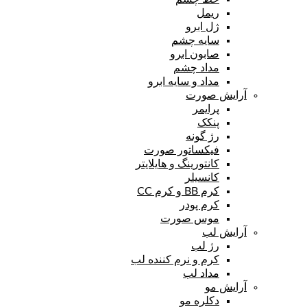
ریمل
ژل ابرو
سایه چشم
صابون ابرو
مداد چشم
مداد و سایه ابرو
آرایش صورت
پرایمر
پنکک
رژ گونه
فیکساتور صورت
کانتورینگ و هایلایتر
کانسیلر
کرم BB و کرم CC
کرم پودر
موس صورت
آرایش لب
رژ لب
کرم و نرم کننده لب
مداد لب
آرایش مو
دکلره مو