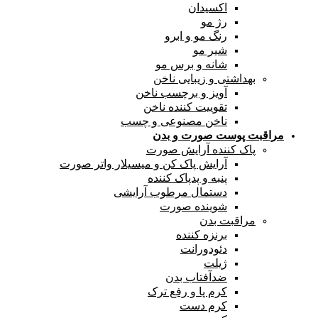
اکسیدان
رژ مو
رنگ مو و ابرو
شیر مو
شانه و برس مو
بهداشتی و زیبایی ناخن
آویز و برچسب ناخن
تقوییت کننده ناخن
ناخن مصنوعی و چسب
مراقبت پوست صورت و بدن
پاک کننده آرایش صورت
آرایش پاک کن و میسیلار واتر صورت
پنبه و پدپاک کننده
دستمال مرطوب آرایشی
شوینده صورت
مراقبت بدن
برنزه کننده
دئودورانت
ژیلت
ضدآفتاب بدن
کرم پا و رفع ترک
کرم دست