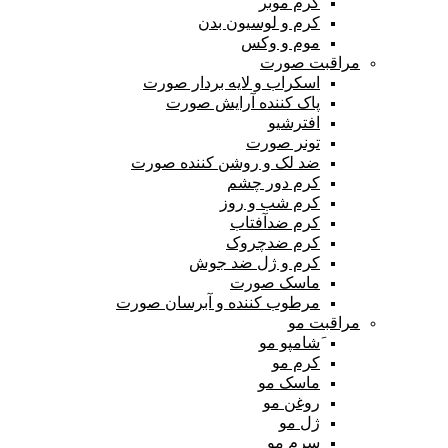
کرم موبر
کرم و لوسیون بدن
موم و وکس
مراقبت صورت
اسکراب و لایه بردار صورت
پاک کننده آرایش صورت
افترشیو
تونر صورت
ضد لک و روشن کننده صورت
کرم دور چشم
کرم شب و روز
کرم ضدآفتاب
کرم ضدچروک
کرم و ژل ضد جوش
ماسک صورت
مرطوب کننده و آبرسان صورت
مراقبت مو
َشامپو مو
کرم مو
ماسک مو
روغن مو
ژل مو
سرم مو