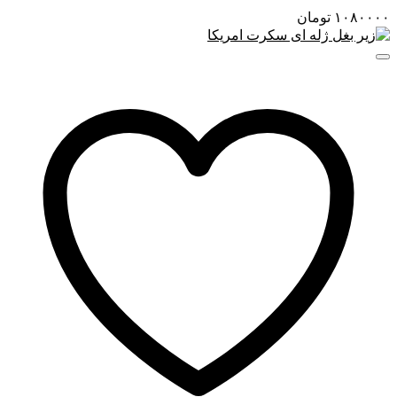
۱۰۸۰۰۰۰
تومان
افزایش جذب مرطوب‌کننده‌ها و سرم‌ها
کاهش کدری و بهبود طراوت پوست
کاهش چربی اضافی در پوست‌های چرب
مناسب پوست‌های خشک برای از بین بردن پوسته‌های
سطحی
کمک به بهبود ظاهر منافذ
بیشتر بخوانید
: با جوش های سر سیاه چه کنیم؟
ترکیبات کلیدی
Acetyl Glucosamine
لایه‌بردار ملایم که سطح پوست را نرم و یکنواخت می‌کند.
Witch Hazel (فندق افسونگر)
کنترل چربی و تسکین‌دهنده التهاب.
سالیسیک اسید (BHA) با غلظت کم