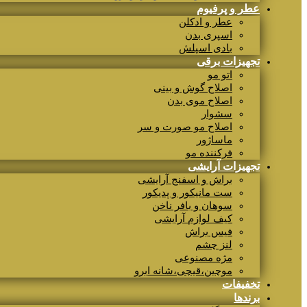
عطر و پرفیوم
عطر و ادکلن
اسپری بدن
بادی اسپلش
تجهیزات برقی
اتو مو
اصلاح گوش و بینی
اصلاح موی بدن
سشوار
اصلاح مو صورت و سر
ماساژور
فرکننده مو
تجهیزات آرایشی
براش و اسفنج آرایشی
ست مانیکور و پدیکور
سوهان و بافر ناخن
کیف لوازم آرایشی
فیس براش
لنز چشم
مژه مصنوعی
موچین،قیچی،شانه ابرو
تخفیفات
برندها