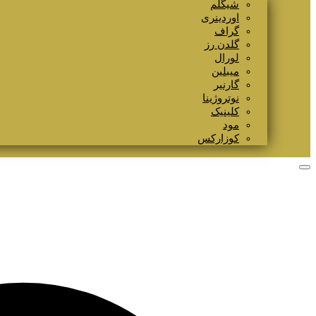
شیگلم
اوردینری
گراف
گلدن رز
لورال
میبلین
گارنیر
نوتروژینا
کلینیک
مود
کوزارکس