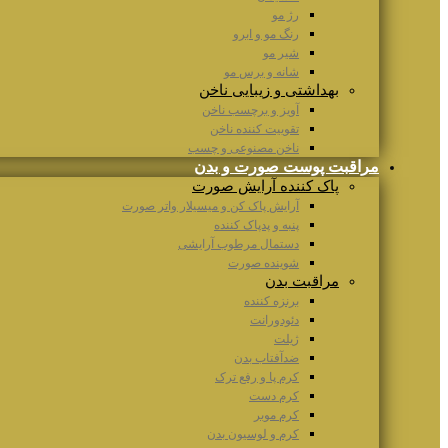
رژ مو
رنگ مو و ابرو
شیر مو
شانه و برس مو
بهداشتی و زیبایی ناخن
آویز و برچسب ناخن
تقوییت کننده ناخن
ناخن مصنوعی و چسب
مراقبت پوست صورت و بدن
پاک کننده آرایش صورت
آرایش پاک کن و میسیلار واتر صورت
پنبه و پدپاک کننده
دستمال مرطوب آرایشی
شوینده صورت
مراقبت بدن
برنزه کننده
دئودورانت
ژیلت
ضدآفتاب بدن
کرم پا و رفع ترک
کرم دست
کرم موبر
کرم و لوسیون بدن