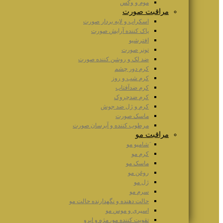
موم و وکس
مراقبت صورت
اسکراب و لایه بردار صورت
پاک کننده آرایش صورت
افترشیو
تونر صورت
ضد لک و روشن کننده صورت
کرم دور چشم
کرم شب و روز
کرم ضدآفتاب
کرم ضدچروک
کرم و ژل ضد جوش
ماسک صورت
مرطوب کننده و آبرسان صورت
مراقبت مو
َشامپو مو
کرم مو
ماسک مو
روغن مو
ژل مو
سرم مو
حالت دهنده و نگهدارنده حالت مو
اسپری و موس مو
تقویت کننده مو، مژه و ابرو