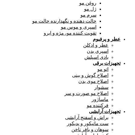
روغن مو
ژل مو
سرم مو
حالت دهنده و نگهدارنده حالت مو
اسپری و موس مو
تقویت کننده مو، مژه و ابرو
عطر و پرفیوم
عطر و ادکلن
اسپری بدن
بادی اسپلش
تجهیزات برقی
اتو مو
اصلاح گوش و بینی
اصلاح موی بدن
سشوار
اصلاح مو صورت و سر
ماساژور
فرکننده مو
تجهیزات آرایشی
براش و اسفنج آرایشی
ست مانیکور و پدیکور
سوهان و بافر ناخن