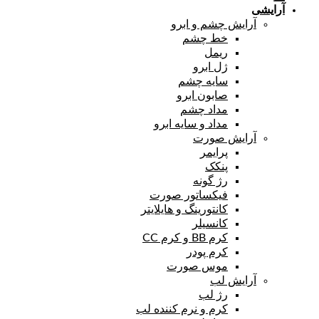
آرایشی
آرایش چشم و ابرو
خط چشم
ریمل
ژل ابرو
سایه چشم
صابون ابرو
مداد چشم
مداد و سایه ابرو
آرایش صورت
پرایمر
پنکک
رژ گونه
فیکساتور صورت
کانتورینگ و هایلایتر
کانسیلر
کرم BB و کرم CC
کرم پودر
موس صورت
آرایش لب
رژ لب
کرم و نرم کننده لب