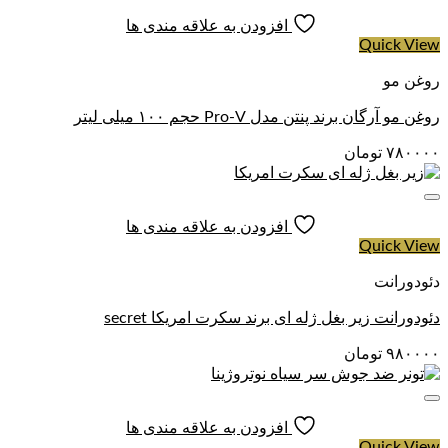
افزودن به علاقه مندی ها
BIOME OLÉOACTIF : این کمپلکس پس از پری بیوتیک به
Quick View
منظور تقویت میکروبیوم پوست سر طراحی شده است. این
فعال موجود در ماسک مو و سایر محصولات خط Scalp Care
روغن مو
از لاکمه به بهبود رشد باکتری‌های سالم و کاهش واکنش‌های
آلرژیک و التهابی پوست سر کمک می‌کند.
روغن مو آرگان برند پنتن مدل Pro-V حجم ۱۰۰ میلی لیتر
Hydra-Comfort Complex : این کمپلکس مرطوب‌کننده
۷۸۰۰۰۰
تومان
عمقی با استفاده از مواد فعال طبیعی، پوست سر را مرطوب
و نرم می‌کند. همچنین از خارش و تحریک پوست سر جلوگیری
می‌کند. این فعال نقش مهمی در احیای پوست سر و بهبود
وضعیت موها ایفا می‌کند.
افزودن به علاقه مندی ها
بتائین: این ماده فعال طبیعی ارگانیک، پوست سر را مرطوب
Quick View
و نرم می‌کند و به آرامش آن کمک می‌کند. در نتیجه به کمک
ماسک مو خشک و حساس لاکمه پوست سر و موها با طراوت
دئودورانت
و سلامتی بیشتری به نمایش درمی‌آیند.
دئودورانت زیر بغل ژله ای برند سکرت امریکا secret
نحوه استفاده از ماسک مو ریلایف لاکمه
۹۸۰۰۰۰
تومان
ابتدا موهای خود را با شامپو مو مناسب بشویید. سپس ماسک مو
خشک و حساس لاکمه را روی موهای تمیز و نسبتا مرطوب مالیده و
به مدت ۱۰ دقیقه مکث کنید. سپس آبکشی کنید.
افزودن به علاقه مندی ها
Quick View