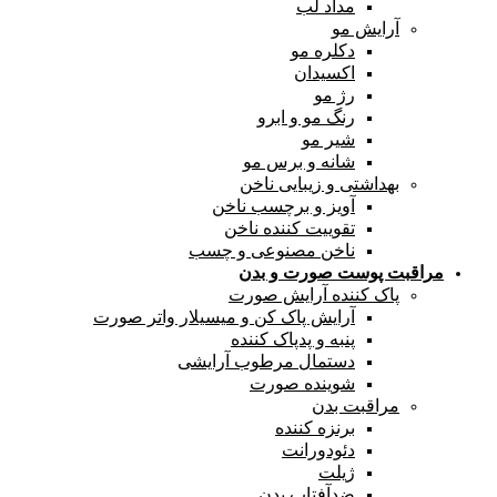
مداد لب
آرایش مو
دکلره مو
اکسیدان
رژ مو
رنگ مو و ابرو
شیر مو
شانه و برس مو
بهداشتی و زیبایی ناخن
آویز و برچسب ناخن
تقوییت کننده ناخن
ناخن مصنوعی و چسب
مراقبت پوست صورت و بدن
پاک کننده آرایش صورت
آرایش پاک کن و میسیلار واتر صورت
پنبه و پدپاک کننده
دستمال مرطوب آرایشی
شوینده صورت
مراقبت بدن
برنزه کننده
دئودورانت
ژیلت
ضدآفتاب بدن