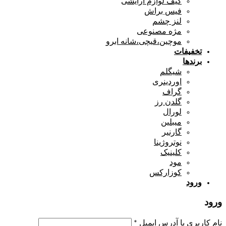
کیف لوازم آرایشی
فیس براش
لنز چشم
مژه مصنوعی
موچین،قیچی،شانه ابرو
تخفیفات
برندها
شیگلم
اوردینری
گراف
گلدن رز
لورال
میبلین
گارنیر
نوتروژینا
کلینیک
مود
کوزارکس
ورود
ورود
نام کاربری یا آدرس ایمیل
*