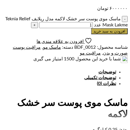
۶۰۰۰۰۰۰
تومان
ماسک موی پوست سر خشک لاکمه مدل ریلایف Teknia Relief
Mask Lakme عدد
افزودن به سبد خرید
افزودن به علاقه مندی ها
شناسه محصول:
BDF_0012
دسته:
ماسک مو
,
مراقبت پوست
صورت و بدن
,
مراقبت مو
شما با خرید این محصول
1500
امتیاز می گیری
توضیحات
توضیحات تکمیلی
نظرات (0)
ماسک موی پوست سر خشک
لاکمه
ماسک مو ارائه شده توسط برند TEKNIA اسپانیا از لاکمه یک
وزن
0.25 کیلوگرم