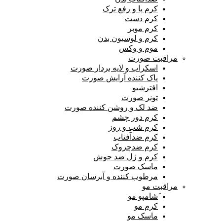
کرم پا و رفع ترک
کرم دست
کرم موبر
کرم و لوسیون بدن
موم و وکس
مراقبت صورت
اسکراب و لایه بردار صورت
پاک کننده آرایش صورت
افترشیو
تونر صورت
ضد لک و روشن کننده صورت
کرم دور چشم
کرم شب و روز
کرم ضدآفتاب
کرم ضدچروک
کرم و ژل ضد جوش
ماسک صورت
مرطوب کننده و آبرسان صورت
مراقبت مو
َشامپو مو
کرم مو
ماسک مو