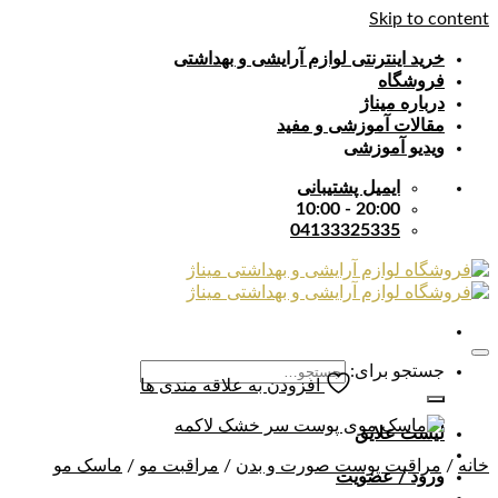
Skip to content
خرید اینترنتی لوازم آرایشی و بهداشتی
فروشگاه
درباره میناژ
مقالات آموزشی و مفید
ویدیو آموزشی
ایمیل پشتیبانی
20:00 - 10:00
04133325335
جستجو برای:
افزودن به علاقه مندی ها
لیست علایق
خانه
/
مراقبت پوست صورت و بدن
/
مراقبت مو
/
ماسک مو
ورود / عضویت