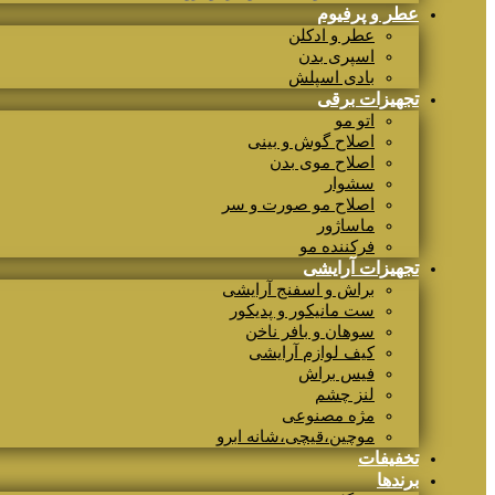
عطر و پرفیوم
عطر و ادکلن
اسپری بدن
بادی اسپلش
تجهیزات برقی
اتو مو
اصلاح گوش و بینی
اصلاح موی بدن
سشوار
اصلاح مو صورت و سر
ماساژور
فرکننده مو
تجهیزات آرایشی
براش و اسفنج آرایشی
ست مانیکور و پدیکور
سوهان و بافر ناخن
کیف لوازم آرایشی
فیس براش
لنز چشم
مژه مصنوعی
موچین،قیچی،شانه ابرو
تخفیفات
برندها