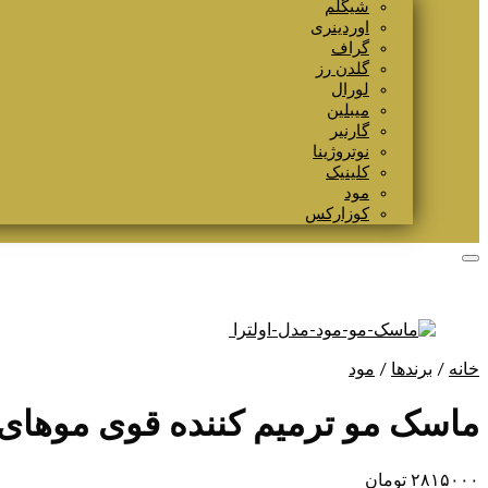
شیگلم
اوردینری
گراف
گلدن رز
لورال
میبلین
گارنیر
نوتروژینا
کلینیک
مود
کوزارکس
خانه
/
برندها
/
مود
ماسک مو ترمیم کننده قوی موهای دکلره بر
۲۸۱۵۰۰۰
تومان