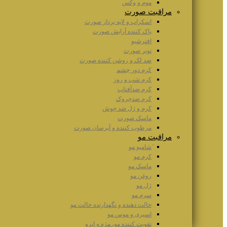
موم و وکس
مراقبت صورت
اسکراب و لایه بردار صورت
پاک کننده آرایش صورت
افترشیو
تونر صورت
ضد لک و روشن کننده صورت
کرم دور چشم
کرم شب و روز
کرم ضدآفتاب
کرم ضدچروک
کرم و ژل ضد جوش
ماسک صورت
مرطوب کننده و آبرسان صورت
مراقبت مو
َشامپو مو
کرم مو
ماسک مو
روغن مو
ژل مو
سرم مو
حالت دهنده و نگهدارنده حالت مو
اسپری و موس مو
تقویت کننده مو، مژه و ابرو