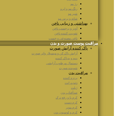
رژ مو
رنگ مو و ابرو
شیر مو
شانه و برس مو
بهداشتی و زیبایی ناخن
آویز و برچسب ناخن
تقوییت کننده ناخن
ناخن مصنوعی و چسب
مراقبت پوست صورت و بدن
پاک کننده آرایش صورت
آرایش پاک کن و میسیلار واتر صورت
پنبه و پدپاک کننده
دستمال مرطوب آرایشی
شوینده صورت
مراقبت بدن
برنزه کننده
دئودورانت
ژیلت
ضدآفتاب بدن
کرم پا و رفع ترک
کرم دست
کرم موبر
کرم و لوسیون بدن