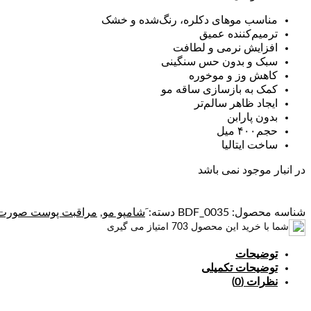
مناسب موهای دکلره، رنگ‌شده و خشک
ترمیم‌کننده عمیق
افزایش نرمی و لطافت
سبک و بدون حس سنگینی
کاهش وز و موخوره
کمک به بازسازی ساقه مو
ایجاد ظاهر سالم‌تر
بدون پارابن
حجم۴۰۰ میل
ساخت ایتالیا
در انبار موجود نمی باشد
شناسه محصول:
BDF_0035
دسته:
َشامپو مو
,
مراقبت پوست صورت 
شما با خرید این محصول
703
امتیاز می گیری
توضیحات
توضیحات تکمیلی
نظرات (0)