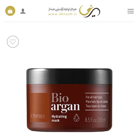
Ski
t
conten
افزودن
به
علاقه
مندی
ها