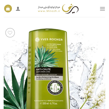
Ski
t
conten
افزودن
به
علاقه
مندی
ها