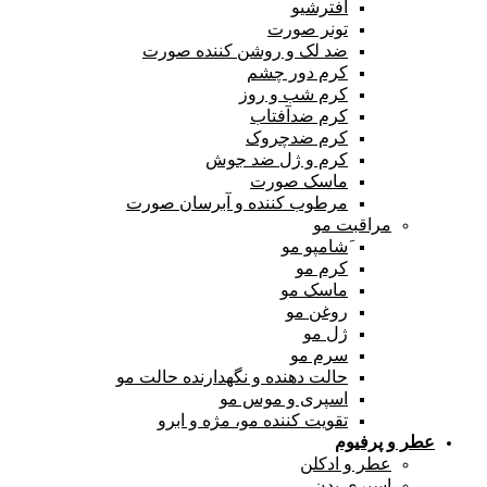
افترشیو
تونر صورت
ضد لک و روشن کننده صورت
کرم دور چشم
کرم شب و روز
کرم ضدآفتاب
کرم ضدچروک
کرم و ژل ضد جوش
ماسک صورت
مرطوب کننده و آبرسان صورت
مراقبت مو
َشامپو مو
کرم مو
ماسک مو
روغن مو
ژل مو
سرم مو
حالت دهنده و نگهدارنده حالت مو
اسپری و موس مو
تقویت کننده مو، مژه و ابرو
عطر و پرفیوم
عطر و ادکلن
اسپری بدن