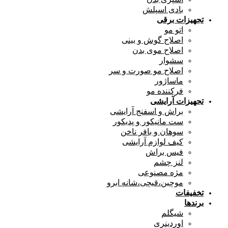
بادی اسپلش
تجهیزات برقی
اتو مو
اصلاح گوش و بینی
اصلاح موی بدن
سشوار
اصلاح مو صورت و سر
ماساژور
فرکننده مو
تجهیزات آرایشی
براش و اسفنج آرایشی
ست مانیکور و پدیکور
سوهان و بافر ناخن
کیف لوازم آرایشی
فیس براش
لنز چشم
مژه مصنوعی
موچین،قیچی،شانه ابرو
تخفیفات
برندها
شیگلم
اوردینری