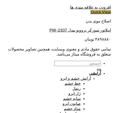
افزودن به علاقه مندی ها
Quick View
اصلاح موی بدن
اپیلاتور سورکر پروویو مدل PW-2107
۴۸۹۸۸۸۰
تومان
تمامی حقوق مادی و معنوی وبسایت، همچنین تصاویر محصولات
متعلق به فروشگاه میناژ می‌باشد.
جستجو
برای:
آرایشی
آرایش چشم و ابرو
خط چشم
ریمل
ژل ابرو
سایه چشم
صابون ابرو
مداد چشم