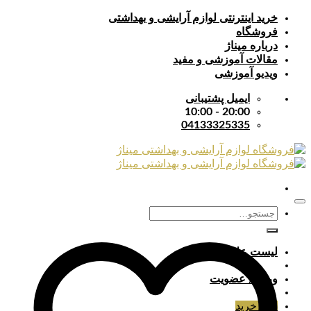
Skip
خرید اینترنتی لوازم آرایشی و بهداشتی
to
فروشگاه
content
درباره میناژ
مقالات آموزشی و مفید
ویدیو آموزشی
ایمیل پشتیبانی
20:00 - 10:00
04133325335
جستجو
برای:
لیست علایق
ورود / عضویت
سبد خرید