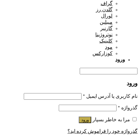
گراف
گلدن رز
لورال
میبلین
گارنیر
نوتروژینا
کلینیک
مود
کوزارکس
ورود
ورود
نام کاربری یا آدرس ایمیل
*
گذرواژه
*
مرا به خاطر بسپار
ورود
گذرواژه خود را فراموش کرده اید؟