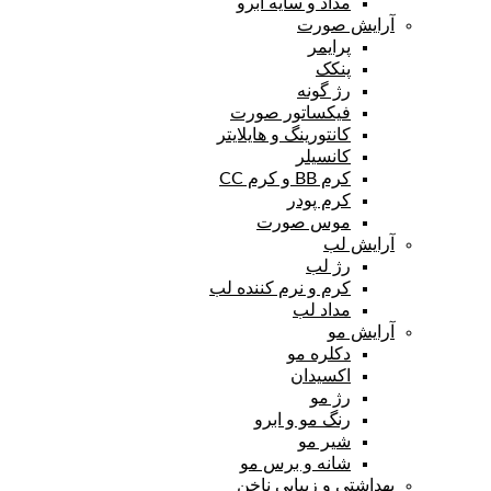
مداد و سایه ابرو
آرایش صورت
پرایمر
پنکک
رژ گونه
فیکساتور صورت
کانتورینگ و هایلایتر
کانسیلر
کرم BB و کرم CC
کرم پودر
موس صورت
آرایش لب
رژ لب
کرم و نرم کننده لب
مداد لب
آرایش مو
دکلره مو
اکسیدان
رژ مو
رنگ مو و ابرو
شیر مو
شانه و برس مو
بهداشتی و زیبایی ناخن