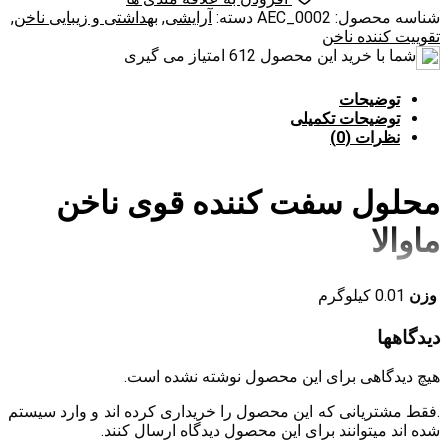
ناخن
شناسه محصول:
AEC_0002
دسته:
آرایشی
,
بهداشتی و زیبایی ناخن
,
برند
تقوییت کننده ناخن
ماوالا
شما با خرید این محصول
612
امتیاز می گیری
۵
میلی
توضیحات
لیتر
توضیحات تکمیلی
عدد
نظرات (0)
محلول سفت کننده قوی ناخن
ماوالا
ناخن یکی از مهم ترین اجزای بدن به خصوص برای بانوان است.
وزن
0.01 کیلوگرم
افراد زیادی وجود دارند که برای زیبای ناخن های خود کارهای زیادی
مانند لاک، مانیکور، کاشت و … انجام می دهند. اما مهم ترین و اولین
دیدگاهها
کاریی که باید برای ناخن ها انجام داد مراقبت درست است. باید
مراقبت ناخن را از تقویت کننده های ناخن از جمله محلول سفت
هیچ دیدگاهی برای این محصول نوشته نشده است.
کننده قوی ناخن ماوالا شروع کنیم. با تقویت ناخن ها شاهد زیبایی
چند برابر آن ها خواهیم شد. این محلول تقویت کننده ویژگی های
.فقط مشتریانی که این محصول را خریداری کرده اند و وارد سیستم
زیادی دارد که علاوه بر تقویت، از آسیب های ناخن جلوگیری می
شده اند میتوانند برای این محصول دیدگاه ارسال کنند.
کند. نوک ناخن که دارای حفاظت کمتری است، به راحتی می‌شکند و