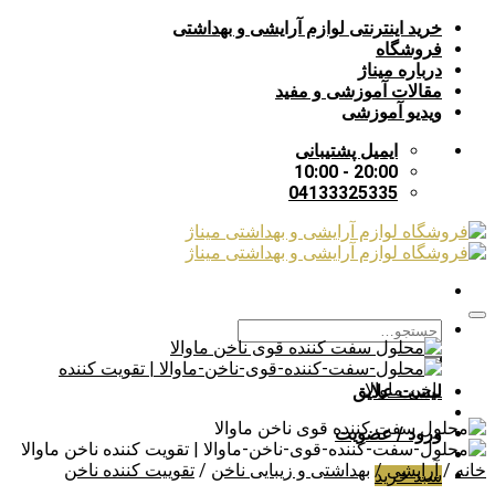
Skip
خرید اینترنتی لوازم آرایشی و بهداشتی
to
فروشگاه
content
درباره میناژ
مقالات آموزشی و مفید
ویدیو آموزشی
ایمیل پشتیبانی
20:00 - 10:00
04133325335
جستجو
افزودن به علاقه مندی ها
برای:
لیست علایق
ورود / عضویت
خانه
/
آرایشی
/
بهداشتی و زیبایی ناخن
/
تقوییت کننده ناخن
سبد خرید