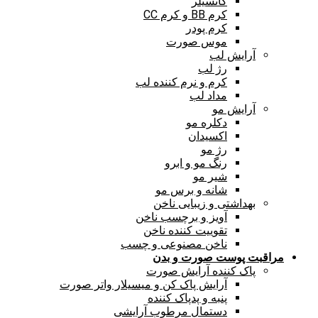
کانسیلر
کرم BB و کرم CC
کرم پودر
موس صورت
آرایش لب
رژ لب
کرم و نرم کننده لب
مداد لب
آرایش مو
دکلره مو
اکسیدان
رژ مو
رنگ مو و ابرو
شیر مو
شانه و برس مو
بهداشتی و زیبایی ناخن
آویز و برچسب ناخن
تقوییت کننده ناخن
ناخن مصنوعی و چسب
مراقبت پوست صورت و بدن
پاک کننده آرایش صورت
آرایش پاک کن و میسیلار واتر صورت
پنبه و پدپاک کننده
دستمال مرطوب آرایشی