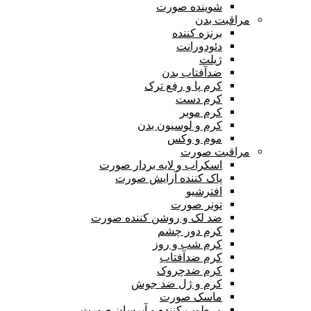
شوینده صورت
مراقبت بدن
برنزه کننده
دئودورانت
ژیلت
ضدآفتاب بدن
کرم پا و رفع ترک
کرم دست
کرم موبر
کرم و لوسیون بدن
موم و وکس
مراقبت صورت
اسکراب و لایه بردار صورت
پاک کننده آرایش صورت
افترشیو
تونر صورت
ضد لک و روشن کننده صورت
کرم دور چشم
کرم شب و روز
کرم ضدآفتاب
کرم ضدچروک
کرم و ژل ضد جوش
ماسک صورت
مرطوب کننده و آبرسان صورت