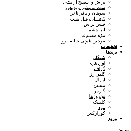
براش و اسفنج آرایشی
ست مانیکور و پدیکور
سوهان و بافر ناخن
کیف لوازم آرایشی
فیس براش
لنز چشم
مژه مصنوعی
موچین،قیچی،شانه ابرو
تخفیفات
برندها
شیگلم
اوردینری
گراف
گلدن رز
لورال
میبلین
گارنیر
نوتروژینا
کلینیک
مود
کوزارکس
ورود
ورود