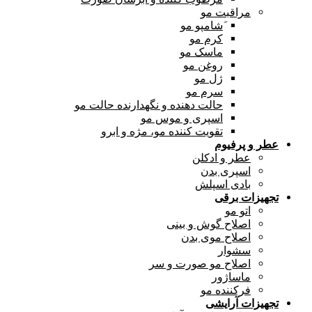
مراقبت مو
َشامپو مو
کرم مو
ماسک مو
روغن مو
ژل مو
سرم مو
حالت دهنده و نگهدارنده حالت مو
اسپری و موس مو
تقویت کننده مو، مژه و ابرو
عطر و پرفیوم
عطر و ادکلن
اسپری بدن
بادی اسپلش
تجهیزات برقی
اتو مو
اصلاح گوش و بینی
اصلاح موی بدن
سشوار
اصلاح مو صورت و سر
ماساژور
فرکننده مو
تجهیزات آرایشی