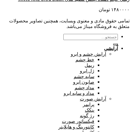
۱۴۸۰۰۰۰
تومان
تمامی حقوق مادی و معنوی وبسایت، همچنین تصاویر محصولات
متعلق به فروشگاه میناژ می‌باشد.
جستجو
برای:
آرایشی
آرایش چشم و ابرو
خط چشم
ریمل
ژل ابرو
سایه چشم
صابون ابرو
مداد چشم
مداد و سایه ابرو
آرایش صورت
پرایمر
پنکک
رژ گونه
فیکساتور صورت
کانتورینگ و هایلایتر