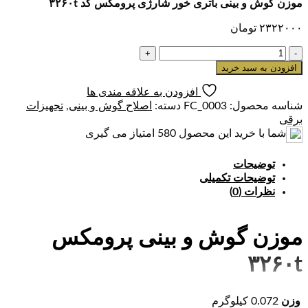
موزن گوش و بینی باتری خور شارژی پرومکس کد ۳۲۶۰t
۲۳۲۲۰۰۰
تومان
موزن
گوش
افزودن به سبد خرید
و
افزودن به علاقه مندی ها
بینی
شناسه محصول:
FC_0003
دسته:
اصلاح گوش و بینی
,
تجهیزات
باتری
برقی
خور
شما با خرید این محصول
580
امتیاز می گیری
شارژی
پرومکس
کد
توضیحات
۳۲۶۰t
توضیحات تکمیلی
عدد
نظرات (0)
موزن گوش و بینی پرومکس
۳۲۶۰t
اصلاح موهای زائد گوش و بینی، مرتب کردن ابروها و آنکارد کردن
وزن
0.072 کیلوگرم