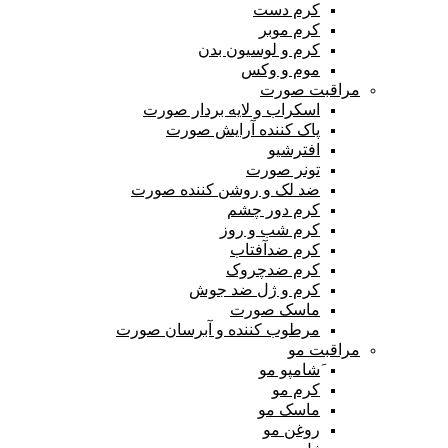
کرم دست
کرم موبر
کرم و لوسیون بدن
موم و وکس
مراقبت صورت
اسکراب و لایه بردار صورت
پاک کننده آرایش صورت
افترشیو
تونر صورت
ضد لک و روشن کننده صورت
کرم دور چشم
کرم شب و روز
کرم ضدآفتاب
کرم ضدچروک
کرم و ژل ضد جوش
ماسک صورت
مرطوب کننده و آبرسان صورت
مراقبت مو
َشامپو مو
کرم مو
ماسک مو
روغن مو