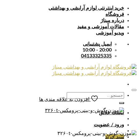
Skip
خرید اینترنتی لوازم آرایشی و بهداشتی
to
فروشگاه
content
درباره میناژ
مقالات آموزشی و مفید
ویدیو آموزشی
ایمیل پشتیبانی
20:00 - 10:00
04133325335
جستجو
افزودن به علاقه مندی ها
برای:
لیست علایق
ورود / عضویت
سبد خرید