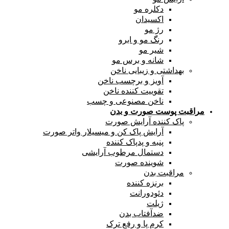
دکلره مو
اکسیدان
رژ مو
رنگ مو و ابرو
شیر مو
شانه و برس مو
بهداشتی و زیبایی ناخن
آویز و برچسب ناخن
تقوییت کننده ناخن
ناخن مصنوعی و چسب
مراقبت پوست صورت و بدن
پاک کننده آرایش صورت
آرایش پاک کن و میسیلار واتر صورت
پنبه و پدپاک کننده
دستمال مرطوب آرایشی
شوینده صورت
مراقبت بدن
برنزه کننده
دئودورانت
ژیلت
ضدآفتاب بدن
کرم پا و رفع ترک