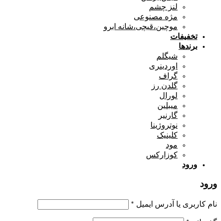
لنز چشم
مژه مصنوعی
موچین،قیچی،شانه ابرو
تخفیفات
برندها
شیگلم
اوردینری
گراف
گلدن رز
لورال
میبلین
گارنیر
نوتروژینا
کلینیک
مود
کوزارکس
ورود
ورود
نام کاربری یا آدرس ایمیل
*