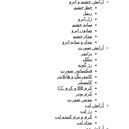
آرایش چشم و ابرو
خط چشم
ریمل
ژل ابرو
سایه چشم
صابون ابرو
مداد چشم
مداد و سایه ابرو
آرایش صورت
پرایمر
پنکک
رژ گونه
فیکساتور صورت
کانتورینگ و هایلایتر
کانسیلر
کرم BB و کرم CC
کرم پودر
موس صورت
آرایش لب
رژ لب
کرم و نرم کننده لب
مداد لب
آرایش مو