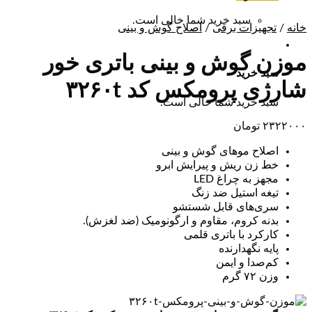
سبد خرید شما خالی است.
خانه
/
تجهیزات برقی
/
اصلاح گوش و بینی
موزن گوش و بینی باتری خور
سبد خرید
شارژی پرومکس کد ۳۲۶۰t
سبد خرید شما خالی است.
۲۳۲۲۰۰۰
تومان
اصلاح موهای گوش و بینی
خط ‌زن ریش و پیرایش ابرو
مجهز به چراغ LED
تیغه استیل ضد زنگ
سری‌های قابل شستشو
بدنه کروم، مقاوم و ارگونومیک (ضد لغزش).
کارکرد با باتری قلمی
پایه نگهدارنده
کم‌صدا و ایمن
وزن ۷۲ گرم