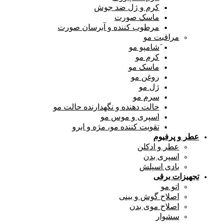
کرم و ژل ضد جوش
ماسک صورت
مرطوب کننده و آبرسان صورت
مراقبت مو
َشامپو مو
کرم مو
ماسک مو
روغن مو
ژل مو
سرم مو
حالت دهنده و نگهدارنده حالت مو
اسپری و موس مو
تقویت کننده مو، مژه و ابرو
عطر و پرفیوم
عطر و ادکلن
اسپری بدن
بادی اسپلش
تجهیزات برقی
اتو مو
اصلاح گوش و بینی
اصلاح موی بدن
سشوار