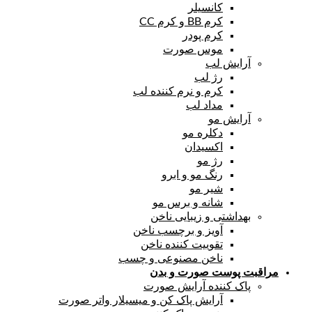
کانسیلر
کرم BB و کرم CC
کرم پودر
موس صورت
آرایش لب
رژ لب
کرم و نرم کننده لب
مداد لب
آرایش مو
دکلره مو
اکسیدان
رژ مو
رنگ مو و ابرو
شیر مو
شانه و برس مو
بهداشتی و زیبایی ناخن
آویز و برچسب ناخن
تقوییت کننده ناخن
ناخن مصنوعی و چسب
مراقبت پوست صورت و بدن
پاک کننده آرایش صورت
آرایش پاک کن و میسیلار واتر صورت