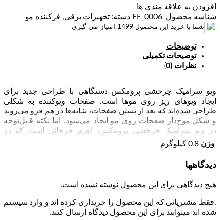
افزودن به علاقه مندی ها
شناسه محصول:
FE_0006
دسته:
تجهیزات برقی
,
فرکننده مو
شما با خرید این محصول
1499
امتیاز می گیری
توضیحات
توضیحات تکمیلی
نظرات (0)
ویو سرامیک چرخشی پرومکس دستگاهی با طراحی جدید برای
ایجاد ویوهای ریز روی موها است. صفحات ویوکننده به شکلی
طراحی شده‌اند که بعد از بستن صفحات، شانه‌ها در هم فرو می‌روند
و شکل موج‌دار صفحات روی مو ایجاد می‌شود. اما نکته قابل‌توجه
در ویو سرامیک چرخشی پرومکس، اهرم چرخانی است که در
انتهای یکی از صفحات کار گذاشته شده است. با چرخاندن این اهرم،
وزن
0.8 کیلوگرم
صفحه موج‌دار نیز می‌چرخد. به کمک این قابلیت می‌توان به‌راحتی
موها را بین صفحات حرکت داد و موج‌های یکنواختی را روی مو ایجاد
دیدگاهها
کرد. روی صفحات دستگاه با سرامیک تورمالین پوشش داده شده
است. سرامیک پخش دمای یکنواختی دارد و در تماس با مو، آسیبی
هیچ دیدگاهی برای این محصول نوشته نشده است.
به ساقه مو وارد نمی‌کند. تورمالین هم منبع طبیعی یون‌های منفی
است. یون‌های آزاد شده توسط تورمالین الکتریسیته‌ ساکن روی
.فقط مشتریانی که این محصول را خریداری کرده اند و وارد سیستم
موها را خنثی کرده و از وزشدگی آن‌ها کم می‌کند. علاوه‌ براین باعث
شده اند میتوانند برای این محصول دیدگاه ارسال کنند.
می‌شود موها حالت نرم‌تر و درخشان‌تری داشته باشند.