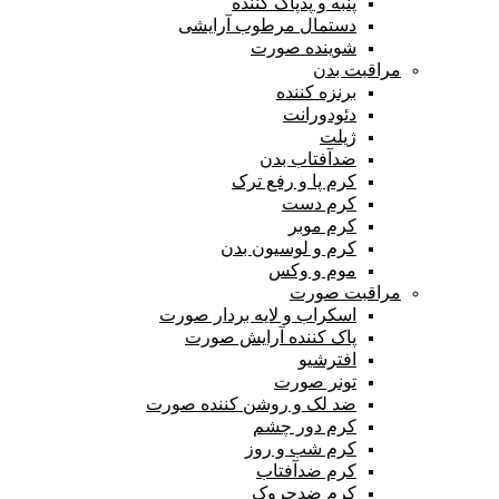
پنبه و پدپاک کننده
دستمال مرطوب آرایشی
شوینده صورت
مراقبت بدن
برنزه کننده
دئودورانت
ژیلت
ضدآفتاب بدن
کرم پا و رفع ترک
کرم دست
کرم موبر
کرم و لوسیون بدن
موم و وکس
مراقبت صورت
اسکراب و لایه بردار صورت
پاک کننده آرایش صورت
افترشیو
تونر صورت
ضد لک و روشن کننده صورت
کرم دور چشم
کرم شب و روز
کرم ضدآفتاب
کرم ضدچروک