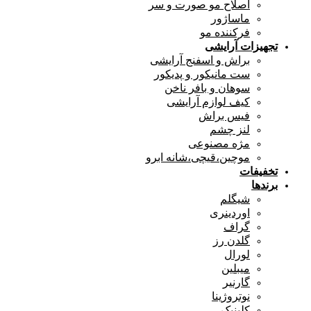
اصلاح مو صورت و سر
ماساژور
فرکننده مو
تجهیزات آرایشی
براش و اسفنج آرایشی
ست مانیکور و پدیکور
سوهان و بافر ناخن
کیف لوازم آرایشی
فیس براش
لنز چشم
مژه مصنوعی
موچین،قیچی،شانه ابرو
تخفیفات
برندها
شیگلم
اوردینری
گراف
گلدن رز
لورال
میبلین
گارنیر
نوتروژینا
کلینیک