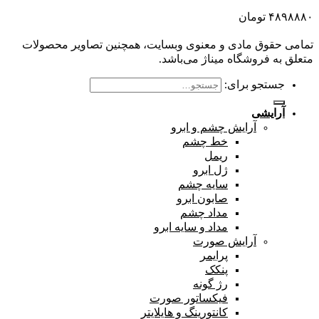
۴۸۹۸۸۸۰
تومان
تمامی حقوق مادی و معنوی وبسایت، همچنین تصاویر محصولات
متعلق به فروشگاه میناژ می‌باشد.
جستجو برای:
آرایشی
آرایش چشم و ابرو
خط چشم
ریمل
ژل ابرو
سایه چشم
صابون ابرو
مداد چشم
مداد و سایه ابرو
آرایش صورت
پرایمر
پنکک
رژ گونه
فیکساتور صورت
کانتورینگ و هایلایتر