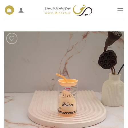
Ski
t
conten
افزودن
به
علاقه
مندی
ها