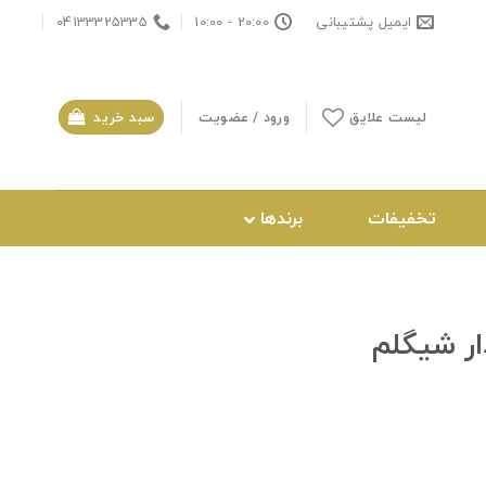
ایمیل پشتیبانی
20:00 - 10:00
04133325335
لیست علایق
ورود / عضویت
سبد خرید
تخفیفات
برندها
ار شیگلم