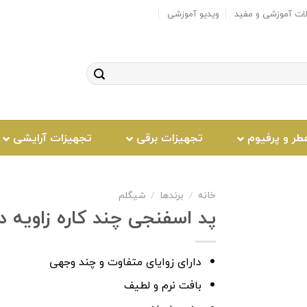
لات آموزشی و مفید
ویدیو آموزشی
طر و پرفیوم
تجهیزات برقی
تجهیزات آرایشی
خانه
/
برندها
/
شیگلم
پد اسفنجی چند کاره زاویه د
افزودن
دارای زوایای متفاوت و چند وجهی
به
علاقه
بافت نرم و لطیف
مندی
ها