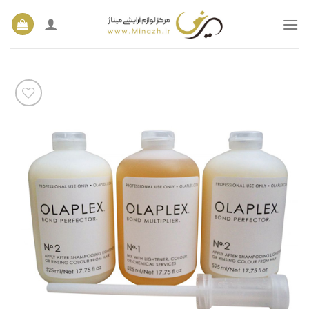
Ski
t
conten
افزودن
به
علاقه
مندی
ها