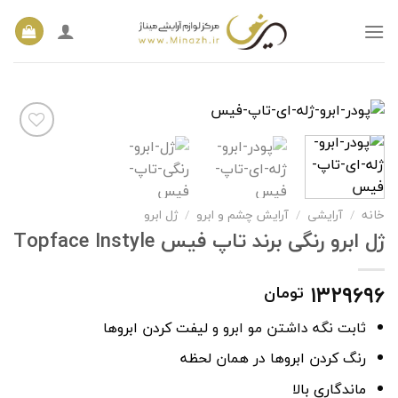
Ski
t
conten
افزودن
به
خانه
/
آرایشی
/
آرایش چشم و ابرو
/
ژل ابرو
علاقه
مندی
ژل ابرو رنگی برند تاپ فیس Topface Instyle
ها
۱۳۲۹۶۹۶
تومان
ثابت نگه داشتن مو ابرو و
لیفت کردن ابروها
رنگ کردن ابروها در همان لحظه
ماندگاری بالا