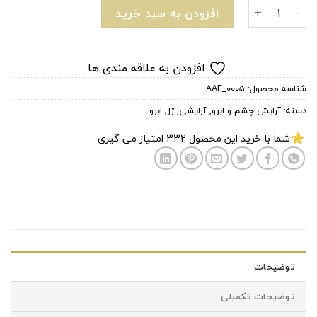
ژل ابرو رنگی برند تاپ فیس Topface Instyle عدد
افزودن به سبد خرید
افزودن به علاقه مندی ها
شناسه محصول:
AAF_0005
دسته:
آرایش چشم و ابرو
,
آرایشی
,
ژل ابرو
شما با خرید این محصول
332
امتیاز می گیری
توضیحات
توضیحات تکمیلی