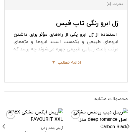
نظرات (0)
ژل ابرو رنگی تاپ فیس
استفاده از ژل ابرو یکی از راه‌های مؤثر برای داشتن
ابروهای طبیعی و یکدست است. ابروها و مژه‌های
مرتب باعث زیبایی طبیعی چهره می‌شوند چه برسد که
علاوه بر مرتب کردن باعث رنگ شدن آن ها نیز شویم.
ادامه مطلب ▼
ژل ابرو رنگی تاپ فیس ابزاری کارآمد برای ایجاد
ابروهای منظم و زیبا می‌باشد. این ژل متفاوت تر از
بقیه ژل ها است زیرا داری رنگ های متفاوت است.
این محصول در ۶ رنگ متنوع، برای انواع پوست و
رنگ‌های مختلف ابروها به بازار عرضه شده است. ژل
محصولات مشابه
ابرو تاپ فیس با دقت، رنگدهی ابروها را انجام داده و
به راحتی سایه می‌افکند.علاوه بر کیفیت خوب
کششی، این ژل، موهای ابرو را به شکل مطلوبی ثابت
نگه می‌دارد و مقاومت بالایی دارد.
آرایش چشم و ابرو