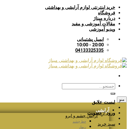
Skip
خرید اینترنتی لوازم آرایشی و بهداشتی
to
فروشگاه
content
درباره میناژ
مقالات آموزشی و مفید
ویدیو آموزشی
ایمیل پشتیبانی
20:00 - 10:00
04133325335
جستجو
برای:
منو
لیست علایق
آرایشی
ورود / عضویت
آرایش چشم و ابرو
خط چشم
سبد خرید
ریمل