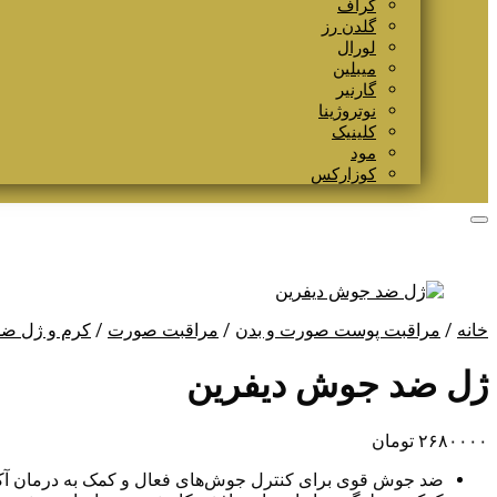
گراف
گلدن رز
لورال
میبلین
گارنیر
نوتروژینا
کلینیک
مود
کوزارکس
خانه
/
مراقبت پوست صورت و بدن
/
مراقبت صورت
/
کرم و ژل ض
ژل ضد جوش دیفرین
۲۶۸۰۰۰۰
تومان
ضد جوش قوی برای کنترل جوش‌های فعال و کمک به درمان آک