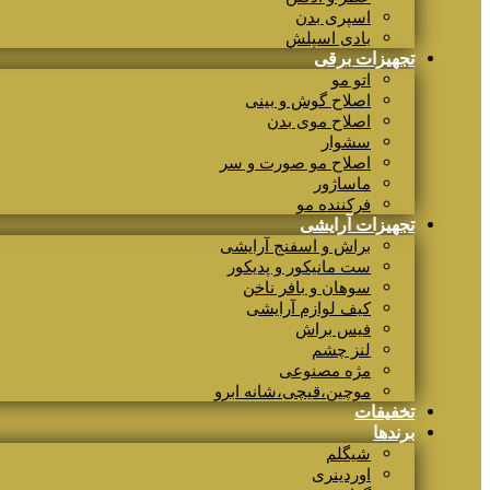
اسپری بدن
بادی اسپلش
تجهیزات برقی
اتو مو
اصلاح گوش و بینی
اصلاح موی بدن
سشوار
اصلاح مو صورت و سر
ماساژور
فرکننده مو
تجهیزات آرایشی
براش و اسفنج آرایشی
ست مانیکور و پدیکور
سوهان و بافر ناخن
کیف لوازم آرایشی
فیس براش
لنز چشم
مژه مصنوعی
موچین،قیچی،شانه ابرو
تخفیفات
برندها
شیگلم
اوردینری