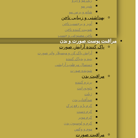
رنگ مو و ابرو
شیر مو
شانه و برس مو
بهداشتی و زیبایی ناخن
آویز و برچسب ناخن
تقوییت کننده ناخن
ناخن مصنوعی و چسب
مراقبت پوست صورت و بدن
پاک کننده آرایش صورت
آرایش پاک کن و میسیلار واتر صورت
پنبه و پدپاک کننده
دستمال مرطوب آرایشی
شوینده صورت
مراقبت بدن
برنزه کننده
دئودورانت
ژیلت
ضدآفتاب بدن
کرم پا و رفع ترک
کرم دست
کرم موبر
کرم و لوسیون بدن
موم و وکس
مراقبت صورت