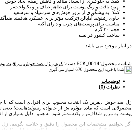
کمک به جلوگیری از انسداد منافذ و کاهش زمینه ایجاد جوش
بهبود بافت و رنگ پوست برای ظاهر صاف‌تر و یکنواخت‌تر
کمک به پیشگیری از بروز جوش‌های سرسیاه و سرسفید
حاوی رتینوئید آداپالن (ترکیب مؤثر برای عملکرد هدفمند ضدآکنه
مناسب برای پوست‌های چرب و دارای آکنه
حجم ۳۰ گرم
ساخت کشور فرانسه
در انبار موجود نمی باشد
شناسه محصول:
BCK_0014
دسته:
کرم و ژل ضد جوش
,
مراقبت پو
شما با خرید این محصول
670
امتیاز می گیری
توضیحات
نظرات (0)
ژل ضد جوش دیفرین یک انتخاب محبوب برای افرادی است که با جوش
محصولاتی است که ماده مؤثره‌اش از خانواده رتینوئیدهاست؛ یعنی 
پوست به مرور شفاف‌تر و یکدست‌تر شود. به همین دلیل بسیاری از اف
اگر بخواهیم مشخصات این محصول را دقیق و خلاصه بگوییم، ژل ض
زمینه‌ساز شکل‌گیری جوش است. همچنین با کاهش تشکیل پلاک‌های پ