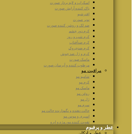
اسکراب و لایه بردار صورت
پاک کننده آرایش صورت
افترشیو
تونر صورت
ضد لک و روشن کننده صورت
کرم دور چشم
کرم شب و روز
کرم ضدآفتاب
کرم ضدچروک
کرم و ژل ضد جوش
ماسک صورت
مرطوب کننده و آبرسان صورت
مراقبت مو
َشامپو مو
کرم مو
ماسک مو
روغن مو
ژل مو
سرم مو
حالت دهنده و نگهدارنده حالت مو
اسپری و موس مو
تقویت کننده مو، مژه و ابرو
عطر و پرفیوم
عطر و ادکلن