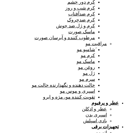
کرم دور چشم
کرم شب و روز
کرم ضدآفتاب
کرم ضدچروک
کرم و ژل ضد جوش
ماسک صورت
مرطوب کننده و آبرسان صورت
مراقبت مو
َشامپو مو
کرم مو
ماسک مو
روغن مو
ژل مو
سرم مو
حالت دهنده و نگهدارنده حالت مو
اسپری و موس مو
تقویت کننده مو، مژه و ابرو
عطر و پرفیوم
عطر و ادکلن
اسپری بدن
بادی اسپلش
تجهیزات برقی
اتو مو