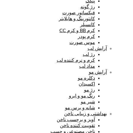
پنکک
رژ گونه
فیکساتور صورت
کانتورینگ و هایلایتر
کانسیلر
کرم BB و کرم CC
کرم پودر
موس صورت
آرایش لب
رژ لب
کرم و نرم کننده لب
مداد لب
آرایش مو
دکلره مو
اکسیدان
رژ مو
رنگ مو و ابرو
شیر مو
شانه و برس مو
بهداشتی و زیبایی ناخن
آویز و برچسب ناخن
تقوییت کننده ناخن
ناخن مصنوعی و چسب