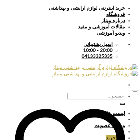
Skip
خرید اینترنتی لوازم آرایشی و بهداشتی
to
فروشگاه
content
درباره میناژ
مقالات آموزشی و مفید
ویدیو آموزشی
ایمیل پشتیبانی
20:00 - 10:00
04133325335
جستجو
برای:
لیست علایق
ورود / عضویت
سبد خرید