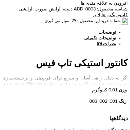
افزودن به علاقه مندی ها
شناسه محصول:
ABD_0003
دسته:
آرایش صورت
,
آرایشی
,
کانتورینگ و هایلایتر
شما با خرید این محصول
295
امتیاز می گیری
توضیحات
توضیحات تکمیلی
نظرات (0)
کانتور استیکی تاپ فیس
اگر به دنبال راهی آسان و سریع برای فرم‌دهی و برجسته‌سازی
صورت خود هستید، کانتور تاپ فیس مدل
Skin Twin
همان چیزی
است که نیاز دارید. این محصول با طراحی استیکی، به شما امکان
وزن
0.01 کیلوگرم
می‌دهد تنها با چند حرکت نرم، نواحی زیر استخوان گونه، کناره‌های
بینی و خط فک را به شکلی حرفه‌ای کانتور کنید. یعنی با استفاده از
رنگ
001, 002, 003
کانتور استیکی تاپ فیس، می‌توانید به‌راحتی بخش‌هایی از چهره را
باریک‌تر، برجسته‌تر یا متقارن‌تر نشان دهید. همچنین نقص‌های جزئی
دیدگاهها
را بپوشانید. بافت کرمی و نرم آن به‌راحتی روی پوست
می‌نشیند.
بدون ایجاد لکه یا سنگینی
به‌خوبی محو می‌شود. کانتور