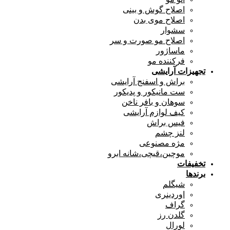
اصلاح گوش و بینی
اصلاح موی بدن
سشوار
اصلاح مو صورت و سر
ماساژور
فرکننده مو
تجهیزات آرایشی
براش و اسفنج آرایشی
ست مانیکور و پدیکور
سوهان و بافر ناخن
کیف لوازم آرایشی
فیس براش
لنز چشم
مژه مصنوعی
موچین،قیچی،شانه ابرو
تخفیفات
برندها
شیگلم
اوردینری
گراف
گلدن رز
لورال