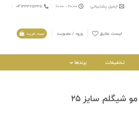
ایمیل پشتیبانی
20:00 - 10:00
04133325335
لیست علایق
ورود / عضویت
سبد خرید
تخفیفات
برندها
و شیگلم سایز ۲۵