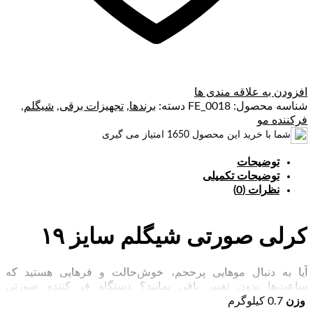
افزودن به علاقه مندی ها
شناسه محصول:
FE_0018
دسته:
برندها
,
تجهیزات برقی
,
شیگلم
,
فرکننده مو
شما با خرید این محصول
1650
امتیاز می گیری
توضیحات
توضیحات تکمیلی
نظرات (0)
کرلی صورتی شیگلم سایز ۱۹
آیا به دنبال موهایی پرحجم، خوش‌حالت و فرهایی هستید که
ساعت‌ها بدون تغییر باقی بمانند؟ دستگاه فر کننده صورتی
شیگلم(SHEGLAM) سایز ۱۹، همان ابزار حرفه‌ای است که سالن
وزن
0.7 کیلوگرم