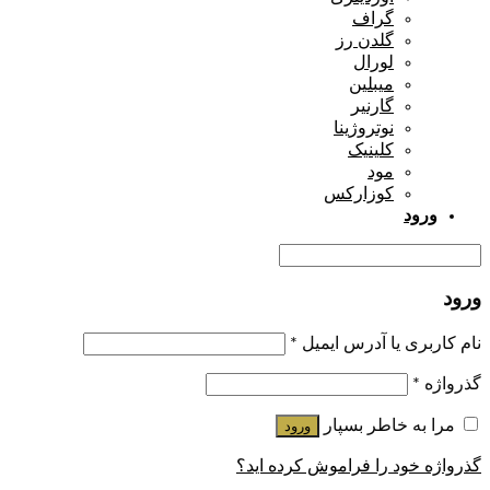
گراف
گلدن رز
لورال
میبلین
گارنیر
نوتروژینا
کلینیک
مود
کوزارکس
ورود
ورود
نام کاربری یا آدرس ایمیل
*
گذرواژه
*
مرا به خاطر بسپار
ورود
گذرواژه خود را فراموش کرده اید؟