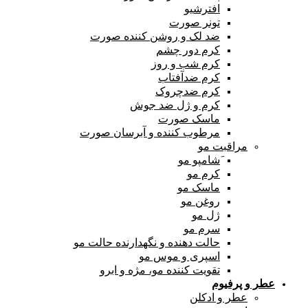
افترشیو
تونر صورت
ضد لک و روشن کننده صورت
کرم دور چشم
کرم شب و روز
کرم ضدآفتاب
کرم ضدچروک
کرم و ژل ضد جوش
ماسک صورت
مرطوب کننده و آبرسان صورت
مراقبت مو
َشامپو مو
کرم مو
ماسک مو
روغن مو
ژل مو
سرم مو
حالت دهنده و نگهدارنده حالت مو
اسپری و موس مو
تقویت کننده مو، مژه و ابرو
عطر و پرفیوم
عطر و ادکلن