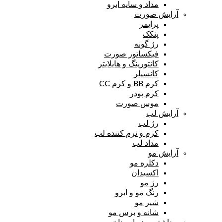
مداد و سایه ابرو
آرایش صورت
پرایمر
پنکک
رژ گونه
فیکساتور صورت
کانتورینگ و هایلایتر
کانسیلر
کرم BB و کرم CC
کرم پودر
موس صورت
آرایش لب
رژ لب
کرم و نرم کننده لب
مداد لب
آرایش مو
دکلره مو
اکسیدان
رژ مو
رنگ مو و ابرو
شیر مو
شانه و برس مو