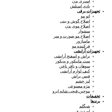
اسپری بدن
بادی اسپلش
تجهیزات برقی
اتو مو
اصلاح گوش و بینی
اصلاح موی بدن
سشوار
اصلاح مو صورت و سر
ماساژور
فرکننده مو
تجهیزات آرایشی
براش و اسفنج آرایشی
ست مانیکور و پدیکور
سوهان و بافر ناخن
کیف لوازم آرایشی
فیس براش
لنز چشم
مژه مصنوعی
موچین،قیچی،شانه ابرو
تخفیفات
برندها
شیگلم
اوردینری