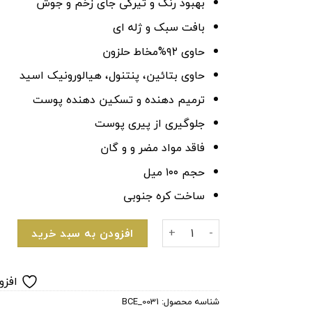
بهبود رنگ و تیرگی جای زخم و جوش
بافت سبک و ژله ای
حاوی ۹۲%مخاط حلزون
حاوی بتائین، پنتنول، هیالورونیک اسید
ترمیم دهنده و تسکین دهنده پوست
جلوگیری از پیری پوست
فاقد مواد مضر و و گان
حجم ۱۰۰ میل
ساخت کره جنوبی
کرم آبرسان پوست حلزون کاسه ای کوزارکس موسین۹۲درصد عد
افزودن به سبد خرید
افزو
شناسه محصول:
BCE_0031