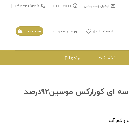
ایمیل پشتیبانی
20:00 - 10:00
04133325335
لیست علایق
ورود / عضویت
سبد خرید
تخفیفات
برندها
ای کوزارکس موسین۹۲درصد
و کم آب