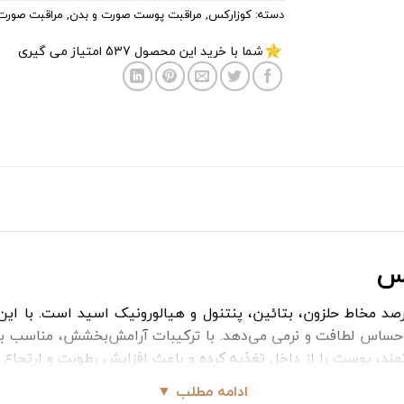
دسته:
کوزارکس
,
مراقبت پوست صورت و بدن
,
مراقبت صورت
شما با خرید این محصول
537
امتیاز می گیری
کس
کرم محصولی است که با فرمولاسیونی حاوی ۹۲ درصد مخاط حلزون، بتائین، پنتنول و هیالورون
حساس لطافت و نرمی می‌دهد. با ترکیبات آرامش‌بخشش، مناسب ب
، پوست را از داخل تغذیه کرده و باعث افزایش رطوبت و ارتجاع پو
ت قرمز و حساس پس از جوش‌ها کمک می‌کند. با استفاده مداوم،
ادامه مطلب ▼