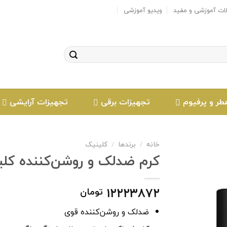
لات آموزشی و مفید
ویدیو آموزشی
طر و پرفیوم
تجهیزات برقی
تجهیزات آرایشی
خانه
/
برندها
/
کلینیک
کرم ضدلک و روشن‌کننده کلینیک مدل inical
افزودن
۱۲۲۲۳۸۷۲
تومان
به
علاقه
ضدلک و روشن‌کننده قوی
مندی
ها