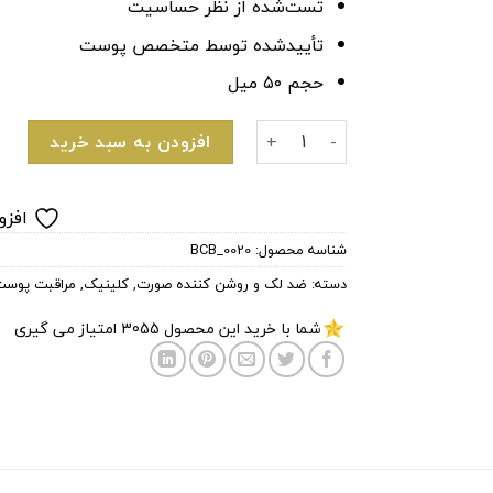
تست‌شده از نظر حساسیت
تأیید‌شده توسط متخصص پوست
حجم ۵۰ میل
کرم ضدلک و روشن‌کننده کلینیک مدل Even Better Clinical عدد
افزودن به سبد خرید
افزو
شناسه محصول:
BCB_0020
دسته:
ضد لک و روشن کننده صورت
,
کلینیک
,
مراقبت پوست
شما با خرید این محصول
3055
امتیاز می گیری