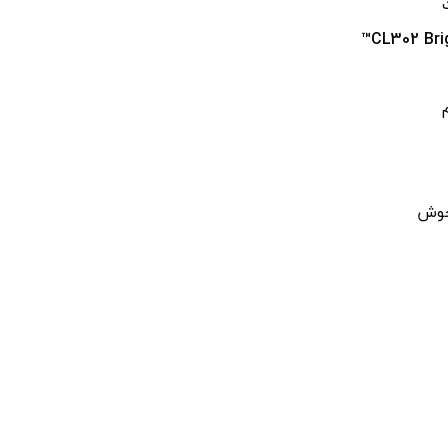
CL302 Bri
جوش