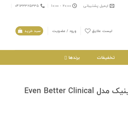
ایمیل پشتیبانی
20:00 - 10:00
04133325335
لیست علایق
ورود / عضویت
سبد خرید
تخفیفات
برندها
Even Better Cl