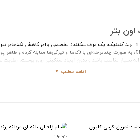
اون بتر
 از برند کلینیک، یک مرطوب‌کننده تخصصی برای کاهش لکه‌های تی
این کرم با ترکیب قدرتمند CL302 Brightening Complex، به صورت چندمرحله‌ای با لک‌ها و تیرگ
نه بسیار مناسب باشد و بدون ایجاد سنگینی روی پوست، رطوبت عمی
ادامه مطلب ▼
ه کلینیک
مک به کاهش تیرگی
 نقاط دکلره
های پوستی
دئودورانت