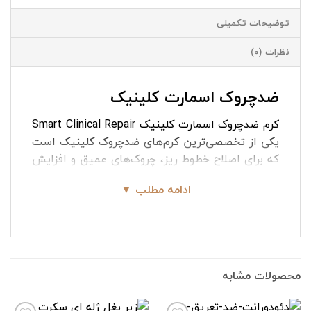
توضیحات تکمیلی
نظرات (0)
ضدچروک اسمارت کلینیک
کرم ضدچروک اسمارت کلینیک Smart Clinical Repair
یکی از تخصصی‌ترین کرم‌های ضدچروک کلینیک است
که برای اصلاح خطوط ریز، چروک‌های عمیق و افزایش
استحکام پوست فرموله شده است. این کرم با
ادامه مطلب ▼
ترکیبات قدرتمندی مانند پپتیدهای پیشرفته CL1870،
اسید هیالورونیک و رتینوئیدهای ملایم به صورت
چندمرحله‌ای روی چین‌وچروک‌ها اثر می‌گذارد و ظاهر
پوست را صاف‌تر و جوان‌تر می‌کند.
محصولات مشابه
کرم ضدچروک اسمارت کلینیک
Smart Clinical
Repair یکی از بهترین گزینه‌ها برای کاهش خطوط