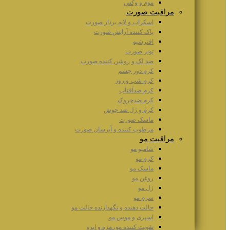
موم و وکس
مراقبت صورت
اسکراب و لایه بردار صورت
پاک کننده آرایش صورت
افترشیو
تونر صورت
ضد لک و روشن کننده صورت
کرم دور چشم
کرم شب و روز
کرم ضدآفتاب
کرم ضدچروک
کرم و ژل ضد جوش
ماسک صورت
مرطوب کننده و آبرسان صورت
مراقبت مو
َشامپو مو
کرم مو
ماسک مو
روغن مو
ژل مو
سرم مو
حالت دهنده و نگهدارنده حالت مو
اسپری و موس مو
تقویت کننده مو، مژه و ابرو