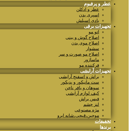
عطر و پرفیوم
عطر و ادکلن
اسپری بدن
بادی اسپلش
تجهیزات برقی
اتو مو
اصلاح گوش و بینی
اصلاح موی بدن
سشوار
اصلاح مو صورت و سر
ماساژور
فرکننده مو
تجهیزات آرایشی
براش و اسفنج آرایشی
ست مانیکور و پدیکور
سوهان و بافر ناخن
کیف لوازم آرایشی
فیس براش
لنز چشم
مژه مصنوعی
موچین،قیچی،شانه ابرو
تخفیفات
برندها