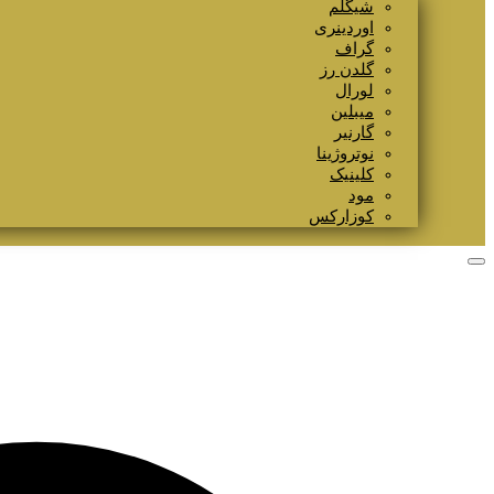
شیگلم
اوردینری
گراف
گلدن رز
لورال
میبلین
گارنیر
نوتروژینا
کلینیک
مود
کوزارکس