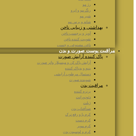
رژ مو
رنگ مو و ابرو
شیر مو
شانه و برس مو
بهداشتی و زیبایی ناخن
آویز و برچسب ناخن
تقوییت کننده ناخن
ناخن مصنوعی و چسب
مراقبت پوست صورت و بدن
پاک کننده آرایش صورت
آرایش پاک کن و میسیلار واتر صورت
پنبه و پدپاک کننده
دستمال مرطوب آرایشی
شوینده صورت
مراقبت بدن
برنزه کننده
دئودورانت
ژیلت
ضدآفتاب بدن
کرم پا و رفع ترک
کرم دست
کرم موبر
کرم و لوسیون بدن