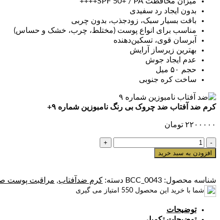
میزان محافظت SPF 50+ / PA++++
بدون ایجاد رد سفیدی
بافت بسیار سبک، زودجذب، بدون چربی
مناسب برای انواع پوست (مختلط، چرب، خشک و حساس)
آبرسان قوی، تسکین‌دهنده
بهترین زیرساز آرایش
عدم ایجاد جوش
حجم ۵۰ میل
ساخت کره جنوبی
کرم ضد آفتاب ضد چروک بی رنگ نامبوزین شماره ۹+
۲۲۰۰۰۰۰
تومان
کرم
ضد
افزودن به سبد خرید
آفتاب
ضد
شناسه محصول:
BCC_0043
دسته:
کرم ضدآفتاب
,
مراقبت پوست صو
چروک
بی
شما با خرید این محصول
550
امتیاز می گیری
رنگ
توضیحات
نامبوزین
توضیحات تکمیلی