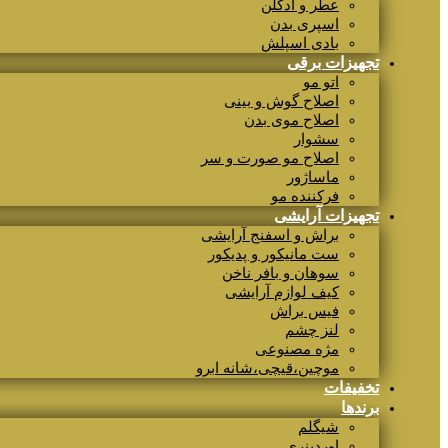
عطر و ادکلن
اسپری بدن
بادی اسپلش
تجهیزات برقی
اتو مو
اصلاح گوش و بینی
اصلاح موی بدن
سشوار
اصلاح مو صورت و سر
ماساژور
فرکننده مو
تجهیزات آرایشی
براش و اسفنج آرایشی
ست مانیکور و پدیکور
سوهان و بافر ناخن
کیف لوازم آرایشی
فیس براش
لنز چشم
مژه مصنوعی
موچین،قیچی،شانه ابرو
تخفیفات
برندها
شیگلم
اوردینری