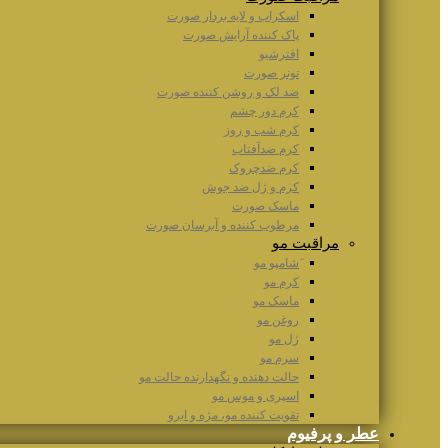
اسکراب و لایه بردار صورت
پاک کننده آرایش صورت
افترشیو
تونر صورت
ضد لک و روشن کننده صورت
کرم دور چشم
کرم شب و روز
کرم ضدآفتاب
کرم ضدچروک
کرم و ژل ضد جوش
ماسک صورت
مرطوب کننده و آبرسان صورت
مراقبت مو
َشامپو مو
کرم مو
ماسک مو
روغن مو
ژل مو
سرم مو
حالت دهنده و نگهدارنده حالت مو
اسپری و موس مو
تقویت کننده مو، مژه و ابرو
عطر و پرفیوم