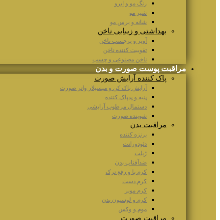
رنگ مو و ابرو
شیر مو
شانه و برس مو
بهداشتی و زیبایی ناخن
آویز و برچسب ناخن
تقوییت کننده ناخن
ناخن مصنوعی و چسب
مراقبت پوست صورت و بدن
پاک کننده آرایش صورت
آرایش پاک کن و میسیلار واتر صورت
پنبه و پدپاک کننده
دستمال مرطوب آرایشی
شوینده صورت
مراقبت بدن
برنزه کننده
دئودورانت
ژیلت
ضدآفتاب بدن
کرم پا و رفع ترک
کرم دست
کرم موبر
کرم و لوسیون بدن
موم و وکس
مراقبت صورت