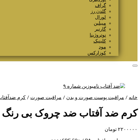
گراف
گلدن رز
لورال
میبلین
گارنیر
نوتروژینا
کلینیک
مود
کوزارکس
خانه
/
مراقبت پوست صورت و بدن
/
مراقبت صورت
/
کرم ضدآفتاب
کرم ضد آفتاب ضد چروک بی رنگ نام
۲۲۰۰۰۰۰
تومان