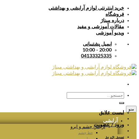
Skip
خرید اینترنتی لوازم آرایشی و بهداشتی
to
فروشگاه
content
درباره میناژ
مقالات آموزشی و مفید
ویدیو آموزشی
ایمیل پشتیبانی
20:00 - 10:00
04133325335
جستجو
برای:
منو
لیست علایق
آرایشی
ورود / عضویت
آرایش چشم و ابرو
خط چشم
سبد خرید
ریمل