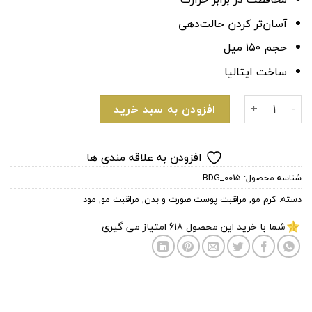
آسان‌تر کردن حالت‌دهی
حجم ۱۵۰ میل
ساخت ایتالیا
کرم ضد وز موی برند مود مدل فریز کنترلر FRIZZ CONTROLLER 13 MOOD عدد
افزودن به سبد خرید
افزودن به علاقه مندی ها
شناسه محصول:
BDG_0015
دسته:
کرم مو
,
مراقبت پوست صورت و بدن
,
مراقبت مو
,
مود
شما با خرید این محصول
618
امتیاز می گیری