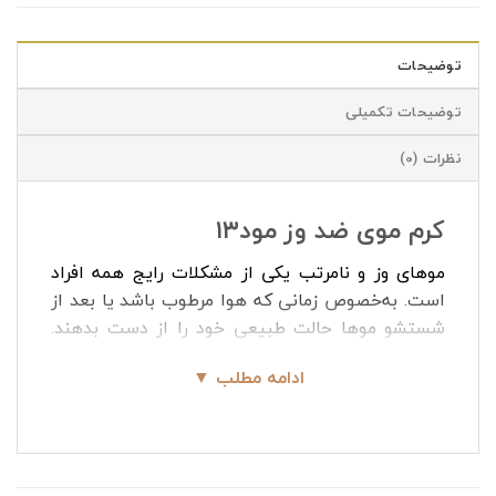
توضیحات
توضیحات تکمیلی
نظرات (0)
کرم موی ضد وز مود۱۳
موهای وز و نامرتب یکی از مشکلات رایج همه افراد
است. به‌خصوص زمانی که هوا مرطوب باشد یا بعد از
شستشو موها حالت طبیعی خود را از دست بدهند.
کرم موی ضد وز مود۱۳ یک محصول حرفه‌ای است که
ادامه مطلب ▼
با فرمولاسیون ویژه، وز موها را کاهش داده و موها را
نرم، خوش‌حالت و قابل شانه کردن می‌کند. این کرم
مناسب استفاده روزانه است و به راحتی روی انواع
موها قابل استفاده است.