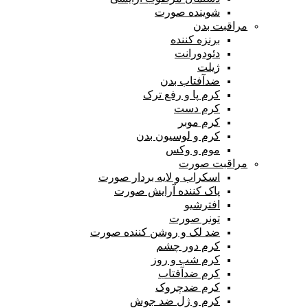
شوینده صورت
مراقبت بدن
برنزه کننده
دئودورانت
ژیلت
ضدآفتاب بدن
کرم پا و رفع ترک
کرم دست
کرم موبر
کرم و لوسیون بدن
موم و وکس
مراقبت صورت
اسکراب و لایه بردار صورت
پاک کننده آرایش صورت
افترشیو
تونر صورت
ضد لک و روشن کننده صورت
کرم دور چشم
کرم شب و روز
کرم ضدآفتاب
کرم ضدچروک
کرم و ژل ضد جوش