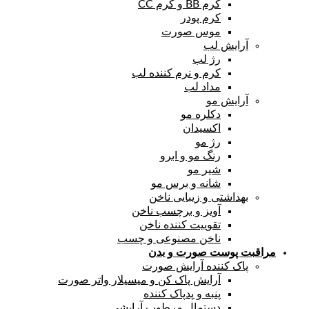
کرم BB و کرم CC
کرم پودر
موس صورت
آرایش لب
رژ لب
کرم و نرم کننده لب
مداد لب
آرایش مو
دکلره مو
اکسیدان
رژ مو
رنگ مو و ابرو
شیر مو
شانه و برس مو
بهداشتی و زیبایی ناخن
آویز و برچسب ناخن
تقوییت کننده ناخن
ناخن مصنوعی و چسب
مراقبت پوست صورت و بدن
پاک کننده آرایش صورت
آرایش پاک کن و میسیلار واتر صورت
پنبه و پدپاک کننده
دستمال مرطوب آرایشی