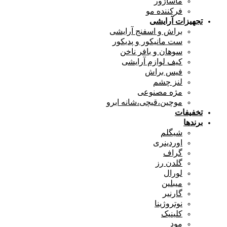
ماساژور
فرکننده مو
تجهیزات آرایشی
براش و اسفنج آرایشی
ست مانیکور و پدیکور
سوهان و بافر ناخن
کیف لوازم آرایشی
فیس براش
لنز چشم
مژه مصنوعی
موچین،قیچی،شانه ابرو
تخفیفات
برندها
شیگلم
اوردینری
گراف
گلدن رز
لورال
میبلین
گارنیر
نوتروژینا
کلینیک
مود