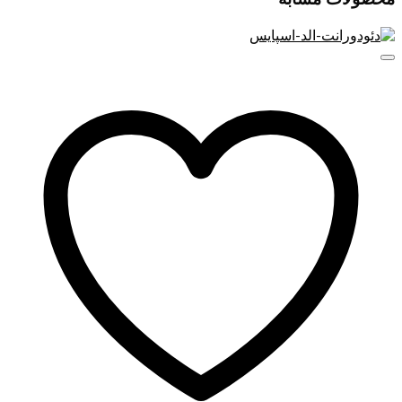
نرم‌کننده طبیعی سرشار از آنتی‌اکسیدان است. موها را آبرسانی و
از آسیب‌های حرارتی محافظت می‌کند. روغن آرگان با ویتامین E و
اسیدهای چرب خود موهای آسیب‌دیده را ترمیم کرده و درخشش
طبیعی موها را افزایش می‌دهد. عصاره آلوئه‌ورا نیز با خواص
مرطوب‌کنندگی طبیعی خود، پوست سر را تسکین داده و از خشکی
و شوره جلوگیری می‌کند. علاوه بر این، سیلیکون هوشمند، فیلتر
کاتیونی UV و ترکیبات Velvesil و Styleze به کاهش وز، ترمیم
موخوره، محافظت از رنگ و افزایش حالت‌دهی ابریشمی موها کمک
می‌کنند.
۱۰ ویژگی کلیدی کرم مو همه کاره لاکمه
کرم مو ۱۰ در ۱ لاکمه با ترکیبی از بهترین مواد مغذی و طبیعی، ۱۰
مزیت کلیدی برای سلامت و زیبایی موها ارائه می‌دهد. این مزایا
شامل
نرمی و لطافت موها
کنترل وز
افزایش شانه‌پذیری
محافظت در برابر آسیب‌های محیطی و اشعه UV
محافظت حرارتی
ترمیم موخوره و انتهای آسیب‌دیده