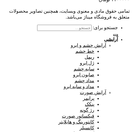
تمامی حقوق مادی و معنوی وبسایت، همچنین تصاویر محصولات
متعلق به فروشگاه میناژ می‌باشد.
جستجو برای:
آرایشی
آرایش چشم و ابرو
خط چشم
ریمل
ژل ابرو
سایه چشم
صابون ابرو
مداد چشم
مداد و سایه ابرو
آرایش صورت
پرایمر
پنکک
رژ گونه
فیکساتور صورت
کانتورینگ و هایلایتر
کانسیلر