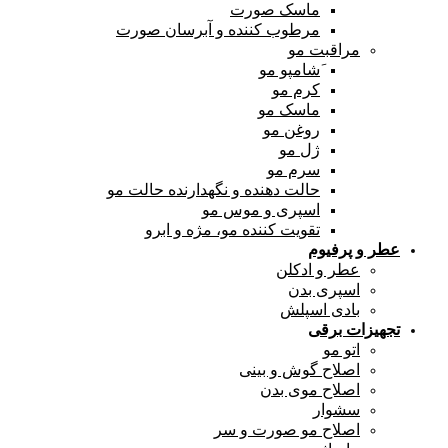
ماسک صورت
مرطوب کننده و آبرسان صورت
مراقبت مو
َشامپو مو
کرم مو
ماسک مو
روغن مو
ژل مو
سرم مو
حالت دهنده و نگهدارنده حالت مو
اسپری و موس مو
تقویت کننده مو، مژه و ابرو
عطر و پرفیوم
عطر و ادکلن
اسپری بدن
بادی اسپلش
تجهیزات برقی
اتو مو
اصلاح گوش و بینی
اصلاح موی بدن
سشوار
اصلاح مو صورت و سر