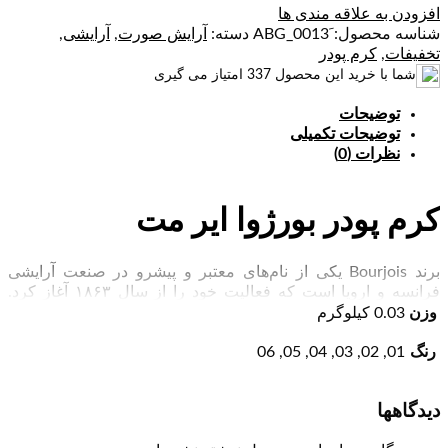
افزودن به علاقه مندی ها
شناسه محصول:
دسته:
آرایش صورت
,
آرایشی
,
تخفیفات
,
کرم پودر
شما با خرید این محصول
337
امتیاز می گیری
توضیحات
توضیحات تکمیلی
نظرات (0)
کرم پودر بورژ‌وا ایر مت
برند Bourjois یکی از نام‌های معتبر و پیشرو در صنعت آرایشی
فرانسه و اروپا است که فعالیت خود را از سال ۱۸۶۳ آغاز کرد.
نخستین محصول این برند، پودر برنجی نرم‌کننده بود که خیلی زود
وزن
0.03 کیلوگرم
مورد استقبال قرار گرفت و راه را برای جهانی شدن بورژوآ هموار
کرد. یکی از محبوب‌ترین انواع کرم‌پودرها، کرم‌پودرهای مایع هستند؛
رنگ
01, 02, 03, 04, 05, 06
چرا که جلوه‌ای طبیعی و یکدست به پوست می‌بخشند. کرم پودر
بورژ‌وا ایر مت Air Mat با ماندگاری ۲۴ ساعته، انتخابی ایده‌آل برای
دیدگاهها
خانم‌هایی است که فرصت تمدید آرایش در طول روز را ندارند.
کرم‌پودر بورژوا
در بسته‌بندی تیوپی و حجم ۳۰ میلی‌لیتری عرضه