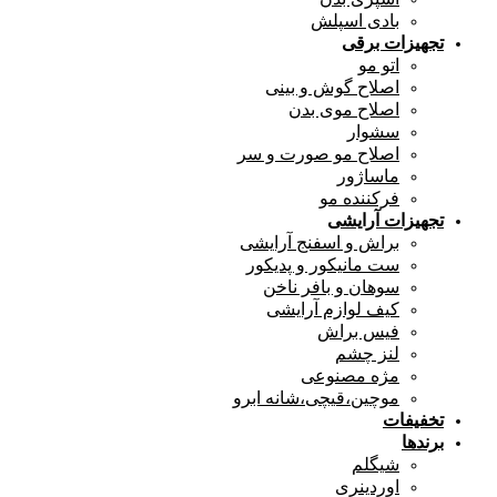
بادی اسپلش
تجهیزات برقی
اتو مو
اصلاح گوش و بینی
اصلاح موی بدن
سشوار
اصلاح مو صورت و سر
ماساژور
فرکننده مو
تجهیزات آرایشی
براش و اسفنج آرایشی
ست مانیکور و پدیکور
سوهان و بافر ناخن
کیف لوازم آرایشی
فیس براش
لنز چشم
مژه مصنوعی
موچین،قیچی،شانه ابرو
تخفیفات
برندها
شیگلم
اوردینری