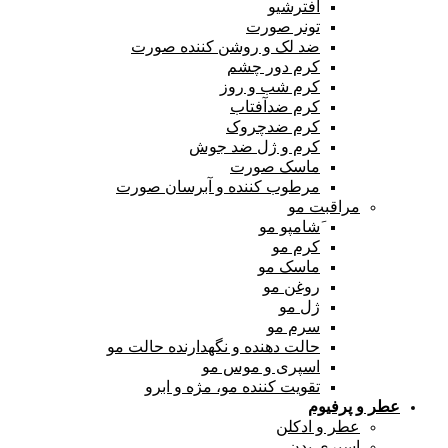
افترشیو
تونر صورت
ضد لک و روشن کننده صورت
کرم دور چشم
کرم شب و روز
کرم ضدآفتاب
کرم ضدچروک
کرم و ژل ضد جوش
ماسک صورت
مرطوب کننده و آبرسان صورت
مراقبت مو
َشامپو مو
کرم مو
ماسک مو
روغن مو
ژل مو
سرم مو
حالت دهنده و نگهدارنده حالت مو
اسپری و موس مو
تقویت کننده مو، مژه و ابرو
عطر و پرفیوم
عطر و ادکلن
اسپری بدن