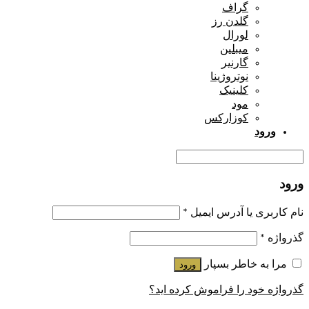
گراف
گلدن رز
لورال
میبلین
گارنیر
نوتروژینا
کلینیک
مود
کوزارکس
ورود
ورود
نام کاربری یا آدرس ایمیل
*
گذرواژه
*
مرا به خاطر بسپار
ورود
گذرواژه خود را فراموش کرده اید؟