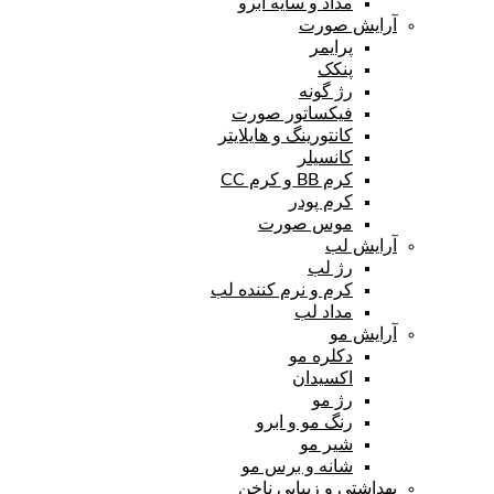
مداد و سایه ابرو
آرایش صورت
پرایمر
پنکک
رژ گونه
فیکساتور صورت
کانتورینگ و هایلایتر
کانسیلر
کرم BB و کرم CC
کرم پودر
موس صورت
آرایش لب
رژ لب
کرم و نرم کننده لب
مداد لب
آرایش مو
دکلره مو
اکسیدان
رژ مو
رنگ مو و ابرو
شیر مو
شانه و برس مو
بهداشتی و زیبایی ناخن