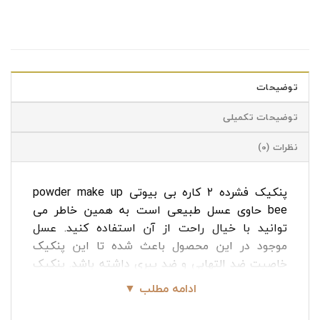
توضیحات
توضیحات تکمیلی
نظرات (0)
پنکیک فشرده ۲ کاره بی بیوتی powder make up
bee حاوی عسل طبیعی است به همین خاطر می
توانید با خیال راحت از آن استفاده کنید. عسل
موجود در این محصول باعث شده تا این پنکیک
خاصیت ضد التهابی و ضد پیری داشته باشد. پنکیک
بی بیوتی ماندگاری طولانی دارد و فاقد پودر تالک،
ادامه مطلب ▼
مواد حساسیت زا، عطر و پارابن است.