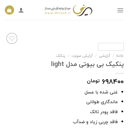
Ski
t
conten
خانه
/
آرایشی
/
آرایش صورت
/
پنکک
افزودن
پنکیک بی بیوتی مدل light
به
علاقه
مندی
۶۹۸۴۰۰
تومان
ها
غنی شده با عسل
ماندگاری طولانی
فاقد پودر تالک
فاقد چربی زیاد و ضدآب