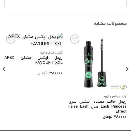
محصولات مشابه
آرایش چشم و ابرو
ریمل اپکس مشکی APEX
افزودن
افزودن
FAVOURIT XXL
به
به
علاقه
علاقه
مندی
مندی
۱۳۸۰۰۰۰
تومان
ها
ها
آرایش چشم و ابرو
ریمل حالت دهنده اسنس سری
Lash Princess مدل False Lash
Effect
۷۸۰۰۰۰
تومان