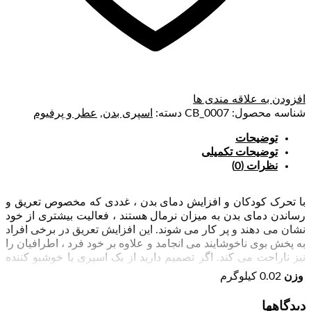
افزودن به علاقه مندی ها
شناسه محصول:
CB_0007
دسته:
اسپری بدن
,
عطر و پرفیوم
توضیحات
توضیحات تکمیلی
نظرات (0)
با تحرک کودکان و افزایش دمای بدن ، غددی که مخصوص تعریق و
رساندن دمای بدن به میزان نرمال هستند ، فعالیت بیشتری از خود
نشان می‌ دهند و پر کار می‌ شوند. این افزایش تعریق در برخی افراد
به پخش بوی ناخوشایند می‌ انجامد و علاوه‌ بر خود فرد ، اطرافیان را
نیز ناراحت می‌ کند. اگر تصمیم دارید از یک اسپری یا خوشبو کننده
برای کودک خود استفاده کنید.ما اسپری های بدن کودک بوم بومز را
وزن
0.02 کیلوگرم
به شما پیشنهاد می کنیم. ازاستفاده اسپری بزرگسالان برای کودکان
خودداری کنید . ترکیبات اسپری بزرگسالان برای کودکان مضر می
دیدگاهها