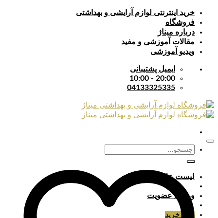
Skip
خرید اینترنتی لوازم آرایشی و بهداشتی
to
فروشگاه
content
درباره میناژ
مقالات آموزشی و مفید
ویدیو آموزشی
ایمیل پشتیبانی
20:00 - 10:00
04133325335
جستجو
برای:
لیست علایق
ورود / عضویت
سبد خرید