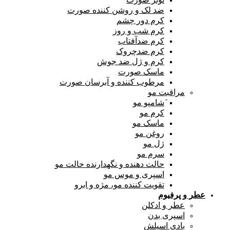
ضد لک و روشن کننده صورت
کرم دور چشم
کرم شب و روز
کرم ضدآفتاب
کرم ضدچروک
کرم و ژل ضد جوش
ماسک صورت
مرطوب کننده و آبرسان صورت
مراقبت مو
َشامپو مو
کرم مو
ماسک مو
روغن مو
ژل مو
سرم مو
حالت دهنده و نگهدارنده حالت مو
اسپری و موس مو
تقویت کننده مو، مژه و ابرو
عطر و پرفیوم
عطر و ادکلن
اسپری بدن
بادی اسپلش