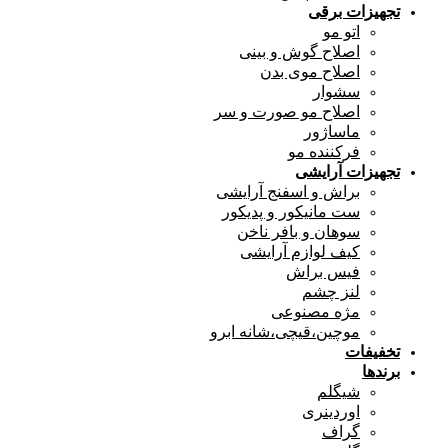
تجهیزات برقی
اتو مو
اصلاح گوش و بینی
اصلاح موی بدن
سشوار
اصلاح مو صورت و سر
ماساژور
فرکننده مو
تجهیزات آرایشی
براش و اسفنج آرایشی
ست مانیکور و پدیکور
سوهان و بافر ناخن
کیف لوازم آرایشی
فیس براش
لنز چشم
مژه مصنوعی
موچین،قیچی،شانه ابرو
تخفیفات
برندها
شیگلم
اوردینری
گراف