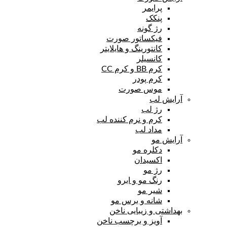
پرایمر
پنکک
رژ گونه
فیکساتور صورت
کانتورینگ و هایلایتر
کانسیلر
کرم BB و کرم CC
کرم پودر
موس صورت
آرایش لب
رژ لب
کرم و نرم کننده لب
مداد لب
آرایش مو
دکلره مو
اکسیدان
رژ مو
رنگ مو و ابرو
شیر مو
شانه و برس مو
بهداشتی و زیبایی ناخن
آویز و برچسب ناخن