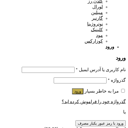
گلدن رز
لورال
میبلین
گارنیر
نوتروژینا
کلینیک
مود
کوزارکس
ورود
ورود
نام کاربری یا آدرس ایمیل
*
گذرواژه
*
مرا به خاطر بسپار
ورود
گذرواژه خود را فراموش کرده اید؟
یا
ورود با رمز عبور یکبار مصرف