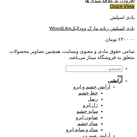
افزودن به علاقه مندی ها
Quick View
بادی اسپلش
بادی اسپلش زنانه مارک وودلایکWoodLike
۶۳۰۰۰۰
تومان
تمامی حقوق مادی و معنوی وبسایت، همچنین تصاویر محصولات
متعلق به فروشگاه میناژ می‌باشد.
جستجو
برای:
آرایشی
آرایش چشم و ابرو
خط چشم
ریمل
ژل ابرو
سایه چشم
صابون ابرو
مداد چشم
مداد و سایه ابرو
آرایش صورت