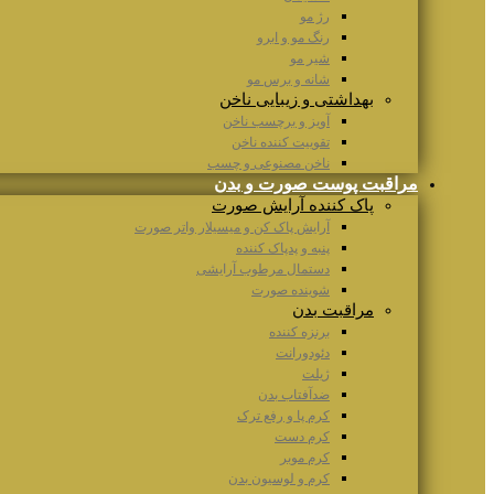
رژ مو
رنگ مو و ابرو
شیر مو
شانه و برس مو
بهداشتی و زیبایی ناخن
آویز و برچسب ناخن
تقوییت کننده ناخن
ناخن مصنوعی و چسب
مراقبت پوست صورت و بدن
پاک کننده آرایش صورت
آرایش پاک کن و میسیلار واتر صورت
پنبه و پدپاک کننده
دستمال مرطوب آرایشی
شوینده صورت
مراقبت بدن
برنزه کننده
دئودورانت
ژیلت
ضدآفتاب بدن
کرم پا و رفع ترک
کرم دست
کرم موبر
کرم و لوسیون بدن