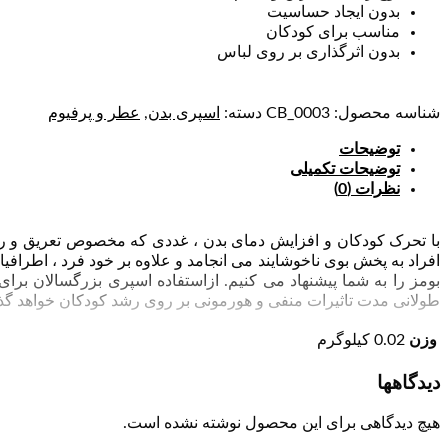
بدون ایجاد حساسیت
مناسب برای کودکان
بدون اثرگذاری بر روی لباس
شناسه محصول:
CB_0003
دسته:
اسپری بدن
,
عطر و پرفیوم
توضیحات
توضیحات تکمیلی
نظرات (0)
با تحرک کودکان و افزایش دمای بدن ، غددی که مخصوص تعریق و رسان
افراد به پخش بوی ناخوشایند می‌ انجامد و علاوه‌ بر خود فرد ، اطراف
بومز را به شما پیشنهاد می کنیم. ازاستفاده اسپری بزرگسالان برای
طولانی مدت تاثیرات منفی و هورمونی بر روی رشد کودکان خواهد گ
وزن
0.02 کیلوگرم
دیدگاهها
هیچ دیدگاهی برای این محصول نوشته نشده است.