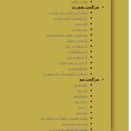
موم و وکس
مراقبت صورت
اسکراب و لایه بردار صورت
پاک کننده آرایش صورت
افترشیو
تونر صورت
ضد لک و روشن کننده صورت
کرم دور چشم
کرم شب و روز
کرم ضدآفتاب
کرم ضدچروک
کرم و ژل ضد جوش
ماسک صورت
مرطوب کننده و آبرسان صورت
مراقبت مو
َشامپو مو
کرم مو
ماسک مو
روغن مو
ژل مو
سرم مو
حالت دهنده و نگهدارنده حالت مو
اسپری و موس مو
تقویت کننده مو، مژه و ابرو