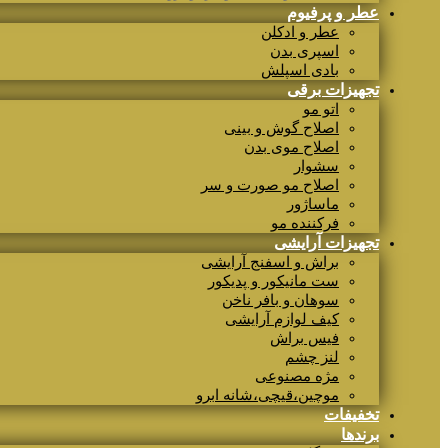
عطر و پرفیوم
عطر و ادکلن
اسپری بدن
بادی اسپلش
تجهیزات برقی
اتو مو
اصلاح گوش و بینی
اصلاح موی بدن
سشوار
اصلاح مو صورت و سر
ماساژور
فرکننده مو
تجهیزات آرایشی
براش و اسفنج آرایشی
ست مانیکور و پدیکور
سوهان و بافر ناخن
کیف لوازم آرایشی
فیس براش
لنز چشم
مژه مصنوعی
موچین،قیچی،شانه ابرو
تخفیفات
برندها