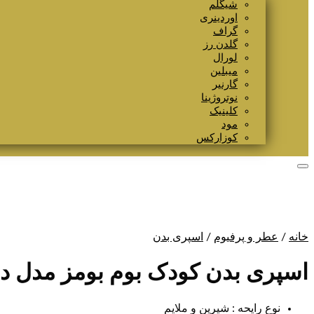
شیگلم
اوردینری
گراف
گلدن رز
لورال
میبلین
گارنیر
نوتروژینا
کلینیک
مود
کوزارکس
خانه
/
عطر و پرفیوم
/
اسپری بدن
اسپری بدن کودک بوم بومز مدل دختر کفش
نوع رایحه : شیرین و ملایم