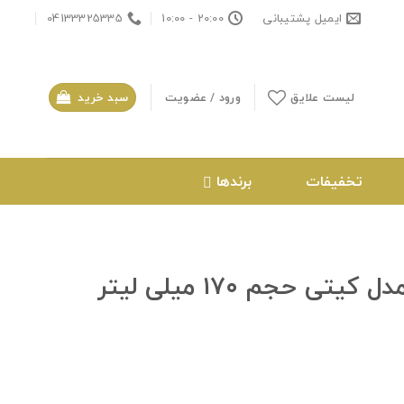
ایمیل پشتیبانی
20:00 - 10:00
04133325335
لیست علایق
ورود / عضویت
سبد خرید
تخفیفات
برندها
 حجم ۱۷۰ میلی لیتر