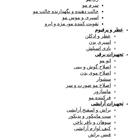
سرم مو
حالت دهنده و نگهدارنده حالت مو
اسپری و موس مو
تقویت کننده مو، مژه و ابرو
عطر و پرفیوم
عطر و ادکلن
اسپری بدن
بادی اسپلش
تجهیزات برقی
اتو مو
اصلاح گوش و بینی
اصلاح موی بدن
سشوار
اصلاح مو صورت و سر
ماساژور
فرکننده مو
تجهیزات آرایشی
براش و اسفنج آرایشی
ست مانیکور و پدیکور
سوهان و بافر ناخن
کیف لوازم آرایشی
فیس براش