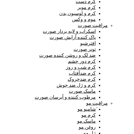
کرم دست
کرم موبر
کرم و لوسیون بدن
موم و وکس
مراقبت صورت
اسکراب و لایه بردار صورت
پاک کننده آرایش صورت
افترشیو
تونر صورت
ضد لک و روشن کننده صورت
کرم دور چشم
کرم شب و روز
کرم ضدآفتاب
کرم ضدچروک
کرم و ژل ضد جوش
ماسک صورت
مرطوب کننده و آبرسان صورت
مراقبت مو
َشامپو مو
کرم مو
ماسک مو
روغن مو
ژل مو