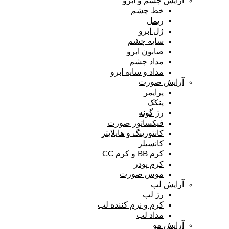
آرایش چشم و ابرو
خط چشم
ریمل
ژل ابرو
سایه چشم
صابون ابرو
مداد چشم
مداد و سایه ابرو
آرایش صورت
پرایمر
پنکک
رژ گونه
فیکساتور صورت
کانتورینگ و هایلایتر
کانسیلر
کرم BB و کرم CC
کرم پودر
موس صورت
آرایش لب
رژ لب
کرم و نرم کننده لب
مداد لب
آرایش مو