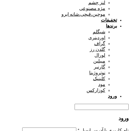
لنز چشم
مژه مصنوعی
موچین،قیچی،شانه ابرو
تخفیفات
برندها
شیگلم
اوردینری
گراف
گلدن رز
لورال
میبلین
گارنیر
نوتروژینا
کلینیک
مود
کوزارکس
ورود
ورود
نام کاربری یا آدرس ایمیل
*