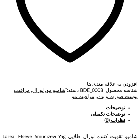
افزودن به علاقه مندی ها
شناسه محصول:
BDE_0008
دسته:
َشامپو مو
,
لورال
,
مراقبت
پوست صورت و بدن
,
مراقبت مو
توضیحات
توضیحات تکمیلی
نظرات (0)
شامپو تقویت کننده لورال طلایی Loreal Elseve 6mucizevi Yag