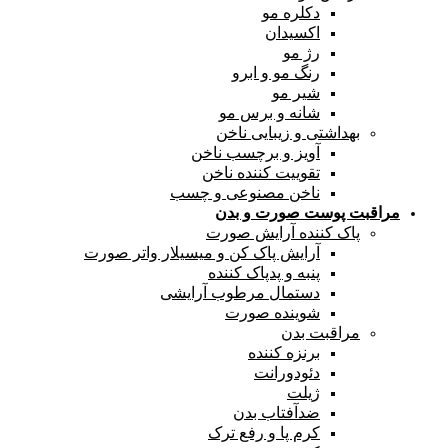
دکلره مو
اکسیدان
رژ مو
رنگ مو و ابرو
شیر مو
شانه و برس مو
بهداشتی و زیبایی ناخن
آویز و برچسب ناخن
تقوییت کننده ناخن
ناخن مصنوعی و چسب
مراقبت پوست صورت و بدن
پاک کننده آرایش صورت
آرایش پاک کن و میسیلار واتر صورت
پنبه و پدپاک کننده
دستمال مرطوب آرایشی
شوینده صورت
مراقبت بدن
برنزه کننده
دئودورانت
ژیلت
ضدآفتاب بدن
کرم پا و رفع ترک