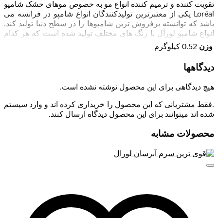
تقویت کننده و ترمیم کننده انواع مو به خصوص موهای خشک شامپو
Loréal یکی از معتبرترین تولیدکنندگان انواع شامپو در فرانسه می
باشد که توانسته پرفروش ترین شامپوها را در سطح دنیا تولید کند.
انواع شامپو لورآل با رنگ های مختلف تولید شده است که هر کدام
توانایی و ویژگی های منحصر به فرد خود را دارد و مهم است که
وزن
0.52 کیلوگرم
شما بتوانید بهترین نوع را متناسب با جنس موی خود انتخاب کنید.
.شامپو لورآل با شش روغن مغذی ، تقویت کننده و مناسب موهای
دیدگاهها
خشک است. موی خشک به طور معمول بی حرکت و زبر است.
عوامل متعددی در خشکی مو دخیل هستند که در صورت تداوم
هیچ دیدگاهی برای این محصول نوشته نشده است.
منجر به شکنندگی مو می شوند. از این دست می توان به عوامل
ژنتیکی، جنس مو، تاثیر رنگ، نور آفتاب و … اشاره کرد. برای
.فقط مشتریانی که این محصول را خریداری کرده اند و وارد سیستم
پیشگیری از این حالت و یا بهتر شدن آن، می توان از شامپوهای
شده اند میتوانند برای این محصول دیدگاه ارسال کنند.
مخصوص موهای خشک استفاده نمود. شامپو لورآل با شش روغن
مغذی غنی شده با روغن های مغذی از جمله آرگان، آفتابگردان،
محصولات مشابه
سویا، نارگیل و بابونه است که موجب احیای مو از ریشه تا نوک
خواهد شد. همچنین در درخشندگی و لطافت مو موثر بوده و رطوبت
مو را باز می گرداند. مواد مغذی این شامپواز مواد ضروری و مورد
نیاز مو است که می تواند بصورت کامل و عمیق از ریشه تا نوک مو
را ترمیم و تغذیه نماید.روغن بابونه:موجب ترمیم و تقویت پیاز مو
شده و موجب تعویق ریزش مو به دلایل ژنتیکی می گردد. روغن
نارگیل:مغذی و تقویت کننده استحکام مو است. آنتی باکتریال و ضد
قارچ بوده و با نفوذ به پوست سر موجب رطوبت رسانی به آن می