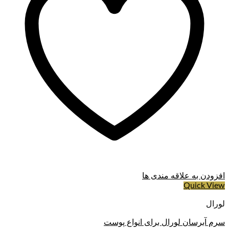
شود. این روغن شوره سر را بر طرف می کند. روغن دانه
آفتابگردان:سرشار از فسفر، منگنز، روی، پتاسیم، منیزیم، آهن،
اسید فولیک، ویتامین B5 و سایر ویتامین های گروه B بوده و محرک
رشد مو است. روغن آملا:با افزایش سلامت پوست سر نقش موثری
در درمان موهای ضعیف و شکننده دارد روغن گل رزا کانینا (میوه
گل نسترن): سرشار از ویتامین C بوده و موجب تقویت پیاز مو می
شود. روغن آرگان:مغذی، ترمیم کننده و محافظت کننده مو می
باشد. روغن سویا:مغذی است.
افزودن به علاقه مندی ها
Quick View
لورال
سرم آبرسان لورال برای انواع پوست