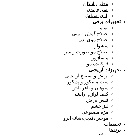
عطر و ادکلن
اسپری بدن
بادی اسپلش
تجهیزات برقی
اتو مو
اصلاح گوش و بینی
اصلاح موی بدن
سشوار
اصلاح مو صورت و سر
ماساژور
فرکننده مو
تجهیزات آرایشی
براش و اسفنج آرایشی
ست مانیکور و پدیکور
سوهان و بافر ناخن
کیف لوازم آرایشی
فیس براش
لنز چشم
مژه مصنوعی
موچین،قیچی،شانه ابرو
تخفیفات
برندها