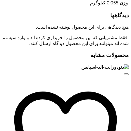
در برابر پرتوهای مضر آفتاب هستند. کرم ضد آفتاب ام کیو دارای
وزن
0.055 کیلوگرم
ساختاری سبک بوده و در عین حال به دلیل داشتن ترکیبات مرطوب
کننده قوی و ضد چروک، نرمی و لطافت را به پوست بازمی گرداند.
دیدگاهها
یکی از این محصولات، کرم ضد آفتاب فاقد چربی SPF 50 است. که
در چهار رنگ صورتی، بژ طبیعی، بژ روشن و بدون رنگ موجود است.
هیچ دیدگاهی برای این محصول نوشته نشده است.
این ضد آفتاب مناسب پوست های چرب و مستعد جوش و آکنه
است که در مقابل تعریق مقاوم است همچنین دارای ساختاری
.فقط مشتریانی که این محصول را خریداری کرده اند و وارد سیستم
بسیار سبک است که محافظ قوی پوست در برابر تاثیرات مخرب
شده اند میتوانند برای این محصول دیدگاه ارسال کنند.
اشعه های مضر UVA و UVB به حساب می آید. و از آنجایکه برای
پوست های چرب و مستعد جوش و آکنه ساخته شده است لذا دارای
محصولات مشابه
خاصیت ضد میکروبی و تنظیم کننده ترشح چربی پوست است.
علاوه بر این از خاصیت مات کنندگی و ضد براقی پوست برخوردار
است. جهت استفاده نیم ساعت قبل از قرار گرفتن در معرض اشعه
آفتاب روی پوست تمیز مالیده شود و هر دو ساعت یکبار آن را تجدید
کنید.