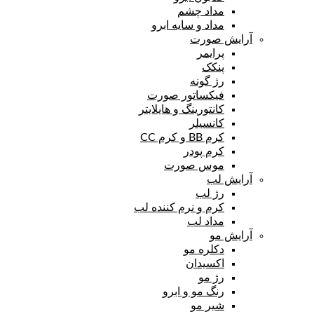
مداد چشم
مداد و سایه ابرو
آرایش صورت
پرایمر
پنکک
رژ گونه
فیکساتور صورت
کانتورینگ و هایلایتر
کانسیلر
کرم BB و کرم CC
کرم پودر
موس صورت
آرایش لب
رژ لب
کرم و نرم کننده لب
مداد لب
آرایش مو
دکلره مو
اکسیدان
رژ مو
رنگ مو و ابرو
شیر مو