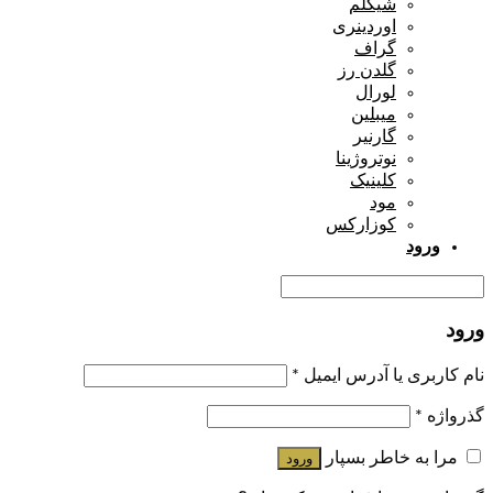
شیگلم
اوردینری
گراف
گلدن رز
لورال
میبلین
گارنیر
نوتروژینا
کلینیک
مود
کوزارکس
ورود
ورود
نام کاربری یا آدرس ایمیل
*
گذرواژه
*
مرا به خاطر بسپار
ورود