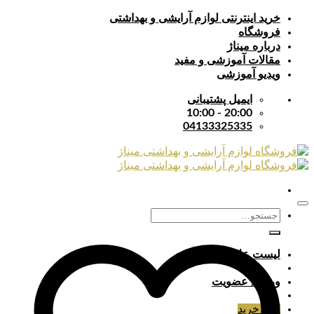
Skip
خرید اینترنتی لوازم آرایشی و بهداشتی
to
فروشگاه
content
درباره میناژ
مقالات آموزشی و مفید
ویدیو آموزشی
ایمیل پشتیبانی
20:00 - 10:00
04133325335
جستجو
برای:
لیست علایق
ورود / عضویت
سبد خرید