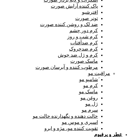
پاک کننده آرایش صورت
افترشیو
تونر صورت
ضد لک و روشن کننده صورت
کرم دور چشم
کرم شب و روز
کرم ضدآفتاب
کرم ضدچروک
کرم و ژل ضد جوش
ماسک صورت
مرطوب کننده و آبرسان صورت
مراقبت مو
َشامپو مو
کرم مو
ماسک مو
روغن مو
ژل مو
سرم مو
حالت دهنده و نگهدارنده حالت مو
اسپری و موس مو
تقویت کننده مو، مژه و ابرو
عطر و پرفیوم