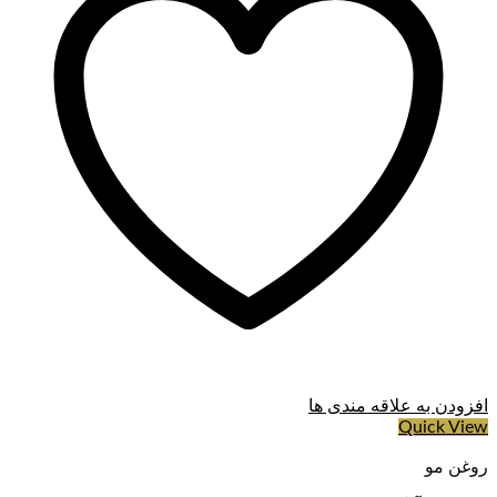
کرم دور چشم چکار می کند؟
هنگامی که سد رطوبتی در اطراف ناحیه ظریف چشم ضعیف می
شود، محتوای آب در پوست کاهش می یابد و منجر به خطوط ریز و
خشک خستگی می شود.
این کرم دور چشم حاوی گروهی از مواد مرطوب کننده است که در
پوست شما یافت می شود و به حفظ رطوبت پوست کمک می کند.
این کرم دور چشم به گونه ای طراحی شده است که یک شات با
طراوت از آبرسانی به کانتور چشم ارائه می کند و به تقویت سد
رطوبتی پوست ظریف چشم کمک می کند.
کرم نوتروژینا مدل Hydro Boost حاوی ۲۰% اسید هیالورونیک
بیشتراست که به حفظ آب برای افزایش هیدراتاسیون کمک می کند.
برای آبرسانی پوست صورت خود می توانید از
سرم آبرسان و روشن
کننده پوست نوتروژینا
استفاده کنید.
افزودن به علاقه مندی ها
Quick View
روغن مو