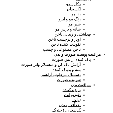
دکلره مو
اکسیدان
رژ مو
رنگ مو و ابرو
شیر مو
شانه و برس مو
بهداشتی و زیبایی ناخن
آویز و برچسب ناخن
تقوییت کننده ناخن
ناخن مصنوعی و چسب
مراقبت پوست صورت و بدن
پاک کننده آرایش صورت
آرایش پاک کن و میسیلار واتر صورت
پنبه و پدپاک کننده
دستمال مرطوب آرایشی
شوینده صورت
مراقبت بدن
برنزه کننده
دئودورانت
ژیلت
ضدآفتاب بدن
کرم پا و رفع ترک