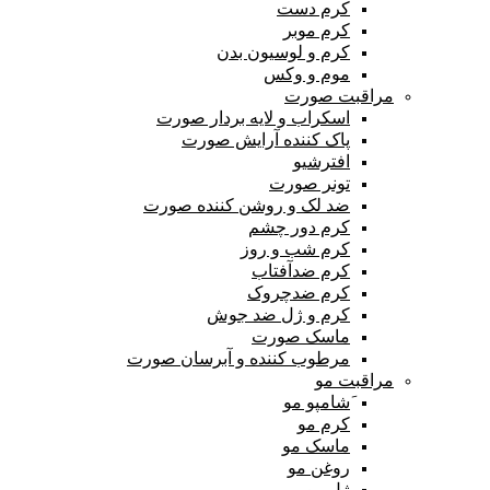
کرم دست
کرم موبر
کرم و لوسیون بدن
موم و وکس
مراقبت صورت
اسکراب و لایه بردار صورت
پاک کننده آرایش صورت
افترشیو
تونر صورت
ضد لک و روشن کننده صورت
کرم دور چشم
کرم شب و روز
کرم ضدآفتاب
کرم ضدچروک
کرم و ژل ضد جوش
ماسک صورت
مرطوب کننده و آبرسان صورت
مراقبت مو
َشامپو مو
کرم مو
ماسک مو
روغن مو
ژل مو