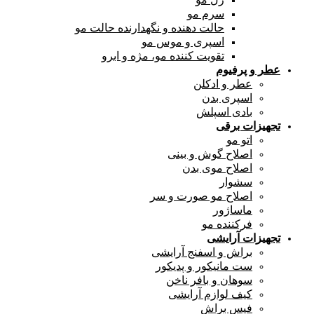
سرم مو
حالت دهنده و نگهدارنده حالت مو
اسپری و موس مو
تقویت کننده مو، مژه و ابرو
عطر و پرفیوم
عطر و ادکلن
اسپری بدن
بادی اسپلش
تجهیزات برقی
اتو مو
اصلاح گوش و بینی
اصلاح موی بدن
سشوار
اصلاح مو صورت و سر
ماساژور
فرکننده مو
تجهیزات آرایشی
براش و اسفنج آرایشی
ست مانیکور و پدیکور
سوهان و بافر ناخن
کیف لوازم آرایشی
فیس براش