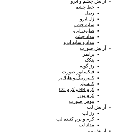
آرایش چشم و ابرو
خط چشم
ریمل
ژل ابرو
سایه چشم
صابون ابرو
مداد چشم
مداد و سایه ابرو
آرایش صورت
پرایمر
پنکک
رژ گونه
فیکساتور صورت
کانتورینگ و هایلایتر
کانسیلر
کرم BB و کرم CC
کرم پودر
موس صورت
آرایش لب
رژ لب
کرم و نرم کننده لب
مداد لب
آرایش مو