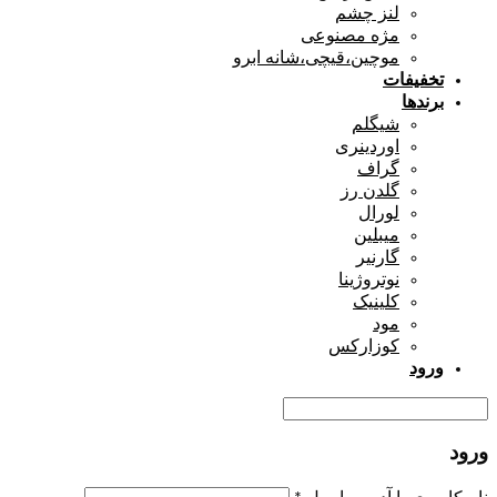
لنز چشم
مژه مصنوعی
موچین،قیچی،شانه ابرو
تخفیفات
برندها
شیگلم
اوردینری
گراف
گلدن رز
لورال
میبلین
گارنیر
نوتروژینا
کلینیک
مود
کوزارکس
ورود
ورود