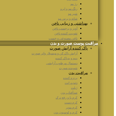
رژ مو
رنگ مو و ابرو
شیر مو
شانه و برس مو
بهداشتی و زیبایی ناخن
آویز و برچسب ناخن
تقوییت کننده ناخن
ناخن مصنوعی و چسب
مراقبت پوست صورت و بدن
پاک کننده آرایش صورت
آرایش پاک کن و میسیلار واتر صورت
پنبه و پدپاک کننده
دستمال مرطوب آرایشی
شوینده صورت
مراقبت بدن
برنزه کننده
دئودورانت
ژیلت
ضدآفتاب بدن
کرم پا و رفع ترک
کرم دست
کرم موبر
کرم و لوسیون بدن