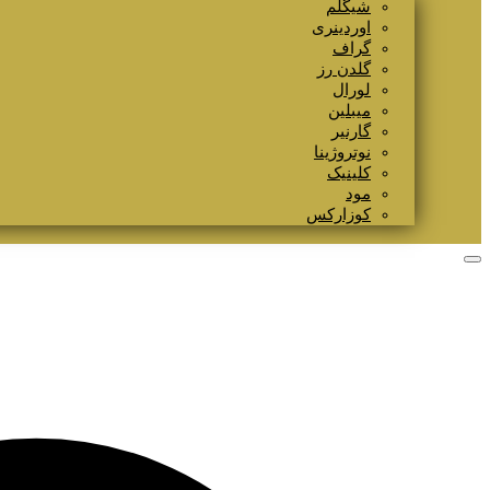
شیگلم
اوردینری
گراف
گلدن رز
لورال
میبلین
گارنیر
نوتروژینا
کلینیک
مود
کوزارکس