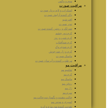
موم و وکس
مراقبت صورت
اسکراب و لایه بردار صورت
پاک کننده آرایش صورت
افترشیو
تونر صورت
ضد لک و روشن کننده صورت
کرم دور چشم
کرم شب و روز
کرم ضدآفتاب
کرم ضدچروک
کرم و ژل ضد جوش
ماسک صورت
مرطوب کننده و آبرسان صورت
مراقبت مو
َشامپو مو
کرم مو
ماسک مو
روغن مو
ژل مو
سرم مو
حالت دهنده و نگهدارنده حالت مو
اسپری و موس مو
تقویت کننده مو، مژه و ابرو