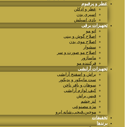
عطر و پرفیوم
عطر و ادکلن
اسپری بدن
بادی اسپلش
تجهیزات برقی
اتو مو
اصلاح گوش و بینی
اصلاح موی بدن
سشوار
اصلاح مو صورت و سر
ماساژور
فرکننده مو
تجهیزات آرایشی
براش و اسفنج آرایشی
ست مانیکور و پدیکور
سوهان و بافر ناخن
کیف لوازم آرایشی
فیس براش
لنز چشم
مژه مصنوعی
موچین،قیچی،شانه ابرو
تخفیفات
برندها