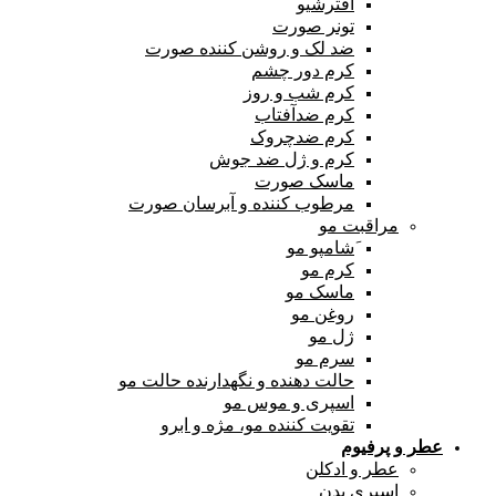
افترشیو
تونر صورت
ضد لک و روشن کننده صورت
کرم دور چشم
کرم شب و روز
کرم ضدآفتاب
کرم ضدچروک
کرم و ژل ضد جوش
ماسک صورت
مرطوب کننده و آبرسان صورت
مراقبت مو
َشامپو مو
کرم مو
ماسک مو
روغن مو
ژل مو
سرم مو
حالت دهنده و نگهدارنده حالت مو
اسپری و موس مو
تقویت کننده مو، مژه و ابرو
عطر و پرفیوم
عطر و ادکلن
اسپری بدن