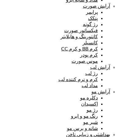
آرایش صورت
پرایمر
پنکک
رژ گونه
فیکساتور صورت
کانتورینگ و هایلایتر
کانسیلر
کرم BB و کرم CC
کرم پودر
موس صورت
آرایش لب
رژ لب
کرم و نرم کننده لب
مداد لب
آرایش مو
دکلره مو
اکسیدان
رژ مو
رنگ مو و ابرو
شیر مو
شانه و برس مو
بهداشتی و زیبایی ناخن