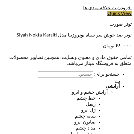
افزودن به علاقه مندی ها
Quick View
تونر صورت
تونر ضد جوش سر سیاه نوتروژینا مدل Siyah Nokta Karsiti
۶۸۰۰۰۰
تومان
تمامی حقوق مادی و معنوی وبسایت، همچنین تصاویر محصولات
متعلق به فروشگاه میناژ می‌باشد.
جستجو برای:
آرایشی
آرایش چشم و ابرو
خط چشم
ریمل
ژل ابرو
سایه چشم
صابون ابرو
مداد چشم
مداد و سایه ابرو