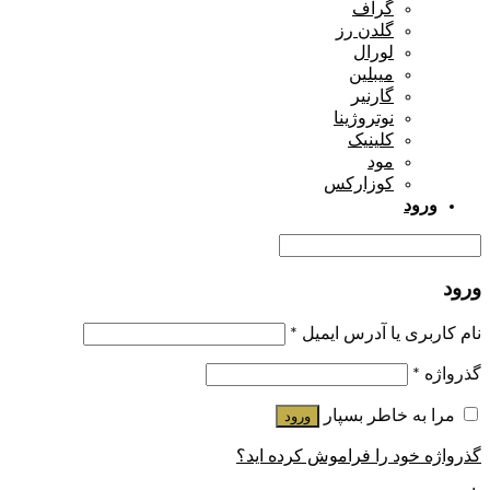
گراف
گلدن رز
لورال
میبلین
گارنیر
نوتروژینا
کلینیک
مود
کوزارکس
ورود
ورود
نام کاربری یا آدرس ایمیل
*
گذرواژه
*
مرا به خاطر بسپار
ورود
گذرواژه خود را فراموش کرده اید؟