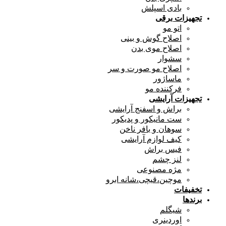
بادی اسپلش
تجهیزات برقی
اتو مو
اصلاح گوش و بینی
اصلاح موی بدن
سشوار
اصلاح مو صورت و سر
ماساژور
فرکننده مو
تجهیزات آرایشی
براش و اسفنج آرایشی
ست مانیکور و پدیکور
سوهان و بافر ناخن
کیف لوازم آرایشی
فیس براش
لنز چشم
مژه مصنوعی
موچین،قیچی،شانه ابرو
تخفیفات
برندها
شیگلم
اوردینری