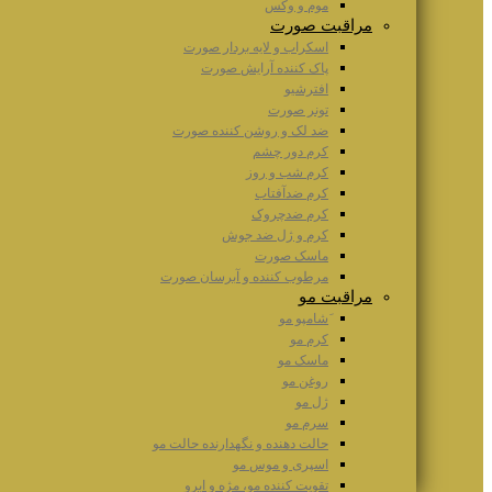
موم و وکس
مراقبت صورت
اسکراب و لایه بردار صورت
پاک کننده آرایش صورت
افترشیو
تونر صورت
ضد لک و روشن کننده صورت
کرم دور چشم
کرم شب و روز
کرم ضدآفتاب
کرم ضدچروک
کرم و ژل ضد جوش
ماسک صورت
مرطوب کننده و آبرسان صورت
مراقبت مو
َشامپو مو
کرم مو
ماسک مو
روغن مو
ژل مو
سرم مو
حالت دهنده و نگهدارنده حالت مو
اسپری و موس مو
تقویت کننده مو، مژه و ابرو