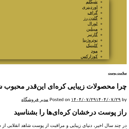
شیگلم
اوردینری
گراف
گلدن رز
لورال
میبلین
گارنیر
نوتروژینا
کلینیک
مود
کوزارکس
سلامت پوست
چرا محصولات زیبایی کره‌ای این‌قدر محبوب ش
by
۱۴۰۴/۰۷/۲۹
۱۴۰۴/۰۷/۲۹
Posted on
مدیر فروشگاه
راز پوست درخشان کره‌ای‌ها را بشناسید
در چند سال اخیر، دنیای زیبایی و مراقبت از پوست شاهد انقلابی از 