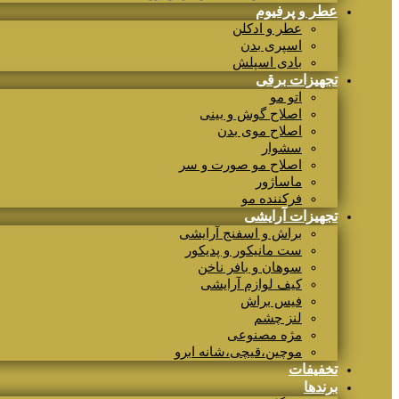
عطر و پرفیوم
عطر و ادکلن
اسپری بدن
بادی اسپلش
تجهیزات برقی
اتو مو
اصلاح گوش و بینی
اصلاح موی بدن
سشوار
اصلاح مو صورت و سر
ماساژور
فرکننده مو
تجهیزات آرایشی
براش و اسفنج آرایشی
ست مانیکور و پدیکور
سوهان و بافر ناخن
کیف لوازم آرایشی
فیس براش
لنز چشم
مژه مصنوعی
موچین،قیچی،شانه ابرو
تخفیفات
برندها