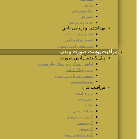
رژ مو
رنگ مو و ابرو
شیر مو
شانه و برس مو
بهداشتی و زیبایی ناخن
آویز و برچسب ناخن
تقوییت کننده ناخن
ناخن مصنوعی و چسب
مراقبت پوست صورت و بدن
پاک کننده آرایش صورت
آرایش پاک کن و میسیلار واتر صورت
پنبه و پدپاک کننده
دستمال مرطوب آرایشی
شوینده صورت
مراقبت بدن
برنزه کننده
دئودورانت
ژیلت
ضدآفتاب بدن
کرم پا و رفع ترک
کرم دست
کرم موبر
کرم و لوسیون بدن