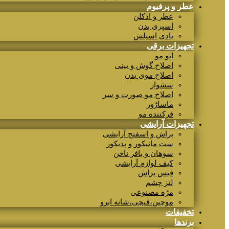
عطر و پرفیوم
عطر و ادکلن
اسپری بدن
بادی اسپلش
تجهیزات برقی
اتو مو
اصلاح گوش و بینی
اصلاح موی بدن
سشوار
اصلاح مو صورت و سر
ماساژور
فرکننده مو
تجهیزات آرایشی
براش و اسفنج آرایشی
ست مانیکور و پدیکور
سوهان و بافر ناخن
کیف لوازم آرایشی
فیس براش
لنز چشم
مژه مصنوعی
موچین،قیچی،شانه ابرو
تخفیفات
برندها