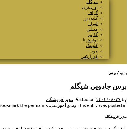
شیگلم
اوردینری
گراف
گلدن رز
لورال
میبلین
گارنیر
نوتروژینا
کلینیک
مود
کوزارکس
ویدیو آموزشی
برس جادویی شیگلم
by
۱۴۰۴/۰۸/۲۷
Posted on
مدیر فروشگاه
This entry was posted in
ویدیو آموزشی
. Bookmark the
permalink
مدیر فروشگاه
لیفتینگ صورت چیست و بهترین محصولات برای سفت‌سازی پوست کدا