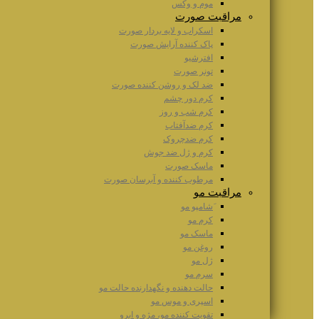
موم و وکس
مراقبت صورت
اسکراب و لایه بردار صورت
پاک کننده آرایش صورت
افترشیو
تونر صورت
ضد لک و روشن کننده صورت
کرم دور چشم
کرم شب و روز
کرم ضدآفتاب
کرم ضدچروک
کرم و ژل ضد جوش
ماسک صورت
مرطوب کننده و آبرسان صورت
مراقبت مو
َشامپو مو
کرم مو
ماسک مو
روغن مو
ژل مو
سرم مو
حالت دهنده و نگهدارنده حالت مو
اسپری و موس مو
تقویت کننده مو، مژه و ابرو