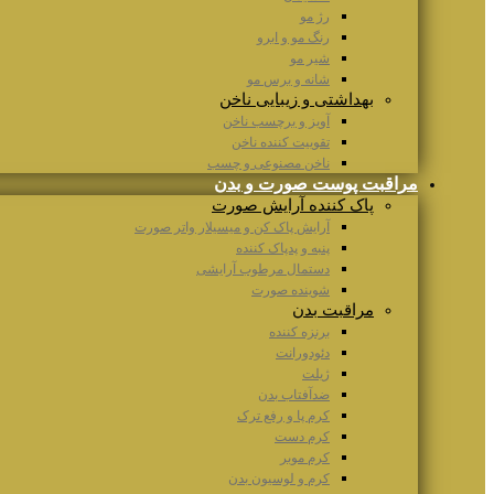
رژ مو
رنگ مو و ابرو
شیر مو
شانه و برس مو
بهداشتی و زیبایی ناخن
آویز و برچسب ناخن
تقوییت کننده ناخن
ناخن مصنوعی و چسب
مراقبت پوست صورت و بدن
پاک کننده آرایش صورت
آرایش پاک کن و میسیلار واتر صورت
پنبه و پدپاک کننده
دستمال مرطوب آرایشی
شوینده صورت
مراقبت بدن
برنزه کننده
دئودورانت
ژیلت
ضدآفتاب بدن
کرم پا و رفع ترک
کرم دست
کرم موبر
کرم و لوسیون بدن