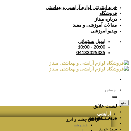
Skip
خرید اینترنتی لوازم آرایشی و بهداشتی
to
فروشگاه
content
درباره میناژ
مقالات آموزشی و مفید
ویدیو آموزشی
ایمیل پشتیبانی
20:00 - 10:00
04133325335
جستجو
برای:
منو
لیست علایق
آرایشی
ورود / عضویت
آرایش چشم و ابرو
خط چشم
سبد خرید
ریمل