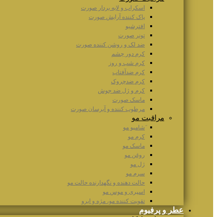
اسکراب و لایه بردار صورت
پاک کننده آرایش صورت
افترشیو
تونر صورت
ضد لک و روشن کننده صورت
کرم دور چشم
کرم شب و روز
کرم ضدآفتاب
کرم ضدچروک
کرم و ژل ضد جوش
ماسک صورت
مرطوب کننده و آبرسان صورت
مراقبت مو
َشامپو مو
کرم مو
ماسک مو
روغن مو
ژل مو
سرم مو
حالت دهنده و نگهدارنده حالت مو
اسپری و موس مو
تقویت کننده مو، مژه و ابرو
عطر و پرفیوم