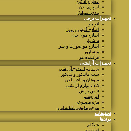
عطر و ادکلن
اسپری بدن
بادی اسپلش
تجهیزات برقی
اتو مو
اصلاح گوش و بینی
اصلاح موی بدن
سشوار
اصلاح مو صورت و سر
ماساژور
فرکننده مو
تجهیزات آرایشی
براش و اسفنج آرایشی
ست مانیکور و پدیکور
سوهان و بافر ناخن
کیف لوازم آرایشی
فیس براش
لنز چشم
مژه مصنوعی
موچین،قیچی،شانه ابرو
تخفیفات
برندها
شیگلم
اوردینری