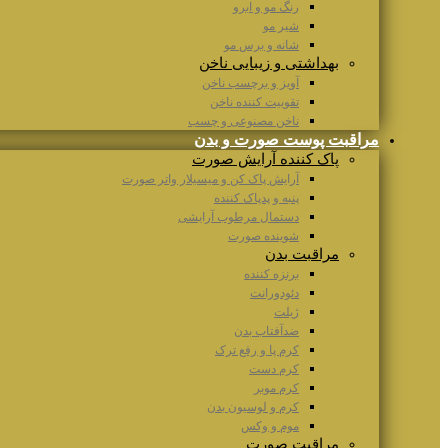
رنگ مو و ابرو
شیر مو
شانه و برس مو
بهداشتی و زیبایی ناخن
آویز و برچسب ناخن
تقوییت کننده ناخن
ناخن مصنوعی و چسب
مراقبت پوست صورت و بدن
پاک کننده آرایش صورت
آرایش پاک کن و میسیلار واتر صورت
پنبه و پدپاک کننده
دستمال مرطوب آرایشی
شوینده صورت
مراقبت بدن
برنزه کننده
دئودورانت
ژیلت
ضدآفتاب بدن
کرم پا و رفع ترک
کرم دست
کرم موبر
کرم و لوسیون بدن
موم و وکس
مراقبت صورت