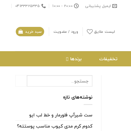
ایمیل پشتیبانی
20:00 - 10:00
04133325335
لیست علایق
ورود / عضویت
سبد خرید
تخفیفات
برندها
نوشته‌های تازه
ست شیرآپ فلورمار و خط لب ایو
کدوم کرم مدی کیوب مناسب پوستته؟