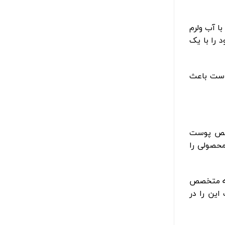
ا آب ولرم
 را با یک
 است باعث
صص پوست
حصولی را
 به متخصص
ین را در