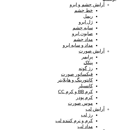
آرایش چشم و ابرو
خط چشم
ریمل
ژل ابرو
سایه چشم
صابون ابرو
مداد چشم
مداد و سایه ابرو
آرایش صورت
پرایمر
پنکک
رژ گونه
فیکساتور صورت
کانتورینگ و هایلایتر
کانسیلر
کرم BB و کرم CC
کرم پودر
موس صورت
آرایش لب
رژ لب
کرم و نرم کننده لب
مداد لب