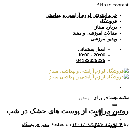
Skip to content
خرید اینترنتی لوازم آرایشی و بهداشتی
فروشگاه
درباره میناژ
مقالات آموزشی و مفید
ویدیو آموزشی
ایمیل پشتیبانی
20:00 - 10:00
04133325335
جستجو برای:
سلامت پوست
روتین مراقبت از پوست های خشک در شب
لیست علایق
by
۱۴۰۱/۰۹/۲۹
۱۴۰۱/۰۹/۲۷
Posted on
مدیر فروشگاه
ورود / عضویت