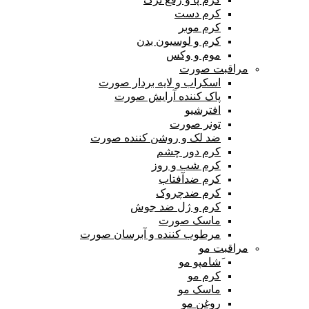
کرم دست
کرم موبر
کرم و لوسیون بدن
موم و وکس
مراقبت صورت
اسکراب و لایه بردار صورت
پاک کننده آرایش صورت
افترشیو
تونر صورت
ضد لک و روشن کننده صورت
کرم دور چشم
کرم شب و روز
کرم ضدآفتاب
کرم ضدچروک
کرم و ژل ضد جوش
ماسک صورت
مرطوب کننده و آبرسان صورت
مراقبت مو
َشامپو مو
کرم مو
ماسک مو
روغن مو