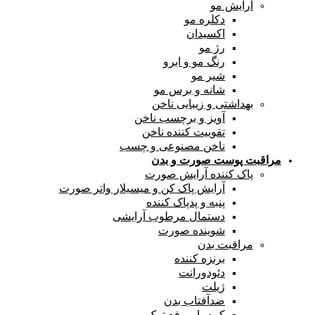
آرایش مو
دکلره مو
اکسیدان
رژ مو
رنگ مو و ابرو
شیر مو
شانه و برس مو
بهداشتی و زیبایی ناخن
آویز و برچسب ناخن
تقوییت کننده ناخن
ناخن مصنوعی و چسب
مراقبت پوست صورت و بدن
پاک کننده آرایش صورت
آرایش پاک کن و میسیلار واتر صورت
پنبه و پدپاک کننده
دستمال مرطوب آرایشی
شوینده صورت
مراقبت بدن
برنزه کننده
دئودورانت
ژیلت
ضدآفتاب بدن
کرم پا و رفع ترک