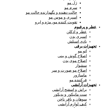
ژل مو
سرم مو
حالت دهنده و نگهدارنده حالت مو
اسپری و موس مو
تقویت کننده مو، مژه و ابرو
عطر و پرفیوم
عطر و ادکلن
اسپری بدن
بادی اسپلش
تجهیزات برقی
اتو مو
اصلاح گوش و بینی
اصلاح موی بدن
سشوار
اصلاح مو صورت و سر
ماساژور
فرکننده مو
تجهیزات آرایشی
براش و اسفنج آرایشی
ست مانیکور و پدیکور
سوهان و بافر ناخن
کیف لوازم آرایشی