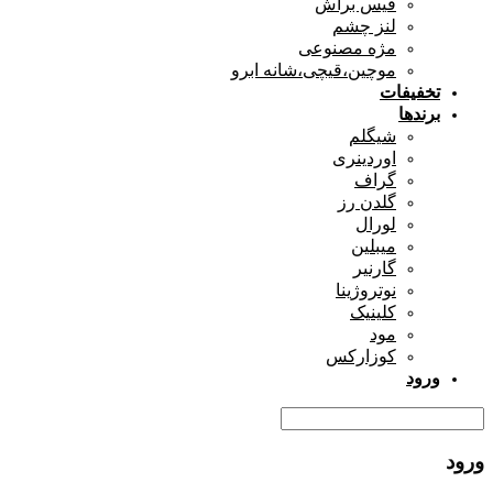
فیس براش
لنز چشم
مژه مصنوعی
موچین،قیچی،شانه ابرو
تخفیفات
برندها
شیگلم
اوردینری
گراف
گلدن رز
لورال
میبلین
گارنیر
نوتروژینا
کلینیک
مود
کوزارکس
ورود
ورود