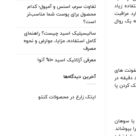
فاده زیاد
تفاوت سرم، اسنس و آمپول؛ کدام
د. مراقبت
محصول برای پوست شما مناسب‌تر
لکرد سالم خود ادامه دهند. در اینجا ۵ چیز ساده که یک روال
است؟
سالیسیلیک اسید چیست؟ راهنمای
کامل استفاده، مزایا، عوارض و نحوه
مصرف
معرفی آزلائیک اسید ۱۰% آنوا
عفونت های
آخرین دیدگاه‌ها
 دقیقه در
ک کردن پا
ایتک زارع
در
محصولات کنتو
یا سوهان
 بپوشاند.
 را نباید