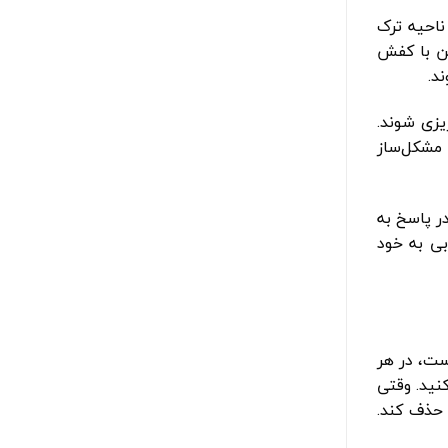
ناحیه ترک
ن با کفش
د.
یزی شوند.
مشکل‌ساز
 پاسخ به
ی به خود
ست، در هر
نید. وقتی
 حذف کند.