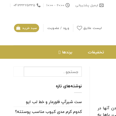
ایمیل پشتیبانی
20:00 - 10:00
04133325335
لیست علایق
ورود / عضویت
سبد خرید
تخفیفات
برندها
نوشته‌های تازه
ست شیرآپ فلورمار و خط لب ایو
ن آنها در
کدوم کرم مدی کیوب مناسب پوستته؟
، پاها به