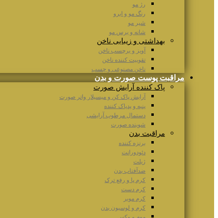
رژ مو
رنگ مو و ابرو
شیر مو
شانه و برس مو
بهداشتی و زیبایی ناخن
آویز و برچسب ناخن
تقوییت کننده ناخن
ناخن مصنوعی و چسب
مراقبت پوست صورت و بدن
پاک کننده آرایش صورت
آرایش پاک کن و میسیلار واتر صورت
پنبه و پدپاک کننده
دستمال مرطوب آرایشی
شوینده صورت
مراقبت بدن
برنزه کننده
دئودورانت
ژیلت
ضدآفتاب بدن
کرم پا و رفع ترک
کرم دست
کرم موبر
کرم و لوسیون بدن
موم و وکس