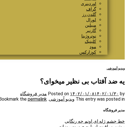
اوردینری
گراف
گلدن رز
لورال
میبلین
گارنیر
نوتروژینا
کلینیک
مود
کوزارکس
ویدیو آموزشی
یه ضد آفتاب بی نظیر میخوای؟
by
۱۴۰۲/۰۱/۳۰
۱۴۰۲/۰۱/۰۸
Posted on
مدیر فروشگاه
This entry was posted in
ویدیو آموزشی
. Bookmark the
permalink
مدیر فروشگاه
خط چشم ژله ای اونم چه رنگایی
روتین مراقبت از پا به صورت روزانه