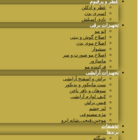
عطر و پرفیوم
عطر و ادکلن
اسپری بدن
بادی اسپلش
تجهیزات برقی
اتو مو
اصلاح گوش و بینی
اصلاح موی بدن
سشوار
اصلاح مو صورت و سر
ماساژور
فرکننده مو
تجهیزات آرایشی
براش و اسفنج آرایشی
ست مانیکور و پدیکور
سوهان و بافر ناخن
کیف لوازم آرایشی
فیس براش
لنز چشم
مژه مصنوعی
موچین،قیچی،شانه ابرو
تخفیفات
برندها
شیگلم