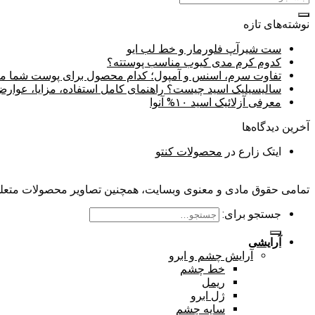
نوشته‌های تازه
ست شیرآپ فلورمار و خط لب ایو
کدوم کرم مدی کیوب مناسب پوستته؟
تفاوت سرم، اسنس و آمپول؛ کدام محصول برای پوست شما م
سالیسیلیک اسید چیست؟ راهنمای کامل استفاده، مزایا، عوا
معرفی آزلائیک اسید ۱۰% آنوا
آخرین دیدگاه‌ها
ایتک زارع
در
محصولات کنتو
تمامی حقوق مادی و معنوی وبسایت، همچنین تصاویر محصولات متعلق 
جستجو برای:
آرایشی
آرایش چشم و ابرو
خط چشم
ریمل
ژل ابرو
سایه چشم