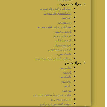
مراقبت صورت
اسکراب و لایه بردار صورت
پاک کننده آرایش صورت
افترشیو
تونر صورت
ضد لک و روشن کننده صورت
کرم دور چشم
کرم شب و روز
کرم ضدآفتاب
کرم ضدچروک
کرم و ژل ضد جوش
ماسک صورت
مرطوب کننده و آبرسان صورت
مراقبت مو
َشامپو مو
کرم مو
ماسک مو
روغن مو
ژل مو
سرم مو
حالت دهنده و نگهدارنده حالت مو
اسپری و موس مو
تقویت کننده مو، مژه و ابرو