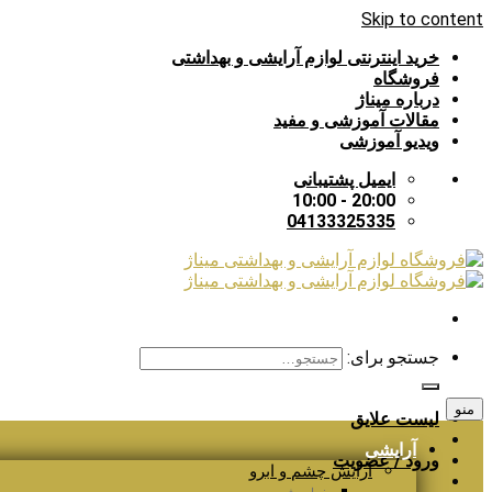
Skip to content
خرید اینترنتی لوازم آرایشی و بهداشتی
فروشگاه
درباره میناژ
مقالات آموزشی و مفید
ویدیو آموزشی
ایمیل پشتیبانی
20:00 - 10:00
04133325335
جستجو برای:
منو
لیست علایق
آرایشی
ورود / عضویت
آرایش چشم و ابرو