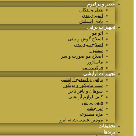
عطر و پرفیوم
عطر و ادکلن
اسپری بدن
بادی اسپلش
تجهیزات برقی
اتو مو
اصلاح گوش و بینی
اصلاح موی بدن
سشوار
اصلاح مو صورت و سر
ماساژور
فرکننده مو
تجهیزات آرایشی
براش و اسفنج آرایشی
ست مانیکور و پدیکور
سوهان و بافر ناخن
کیف لوازم آرایشی
فیس براش
لنز چشم
مژه مصنوعی
موچین،قیچی،شانه ابرو
تخفیفات
برندها