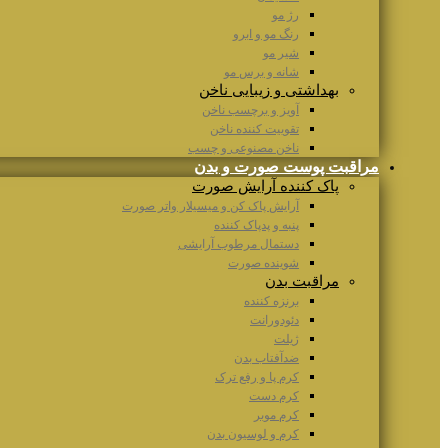
رژ مو
رنگ مو و ابرو
شیر مو
شانه و برس مو
بهداشتی و زیبایی ناخن
آویز و برچسب ناخن
تقوییت کننده ناخن
ناخن مصنوعی و چسب
مراقبت پوست صورت و بدن
پاک کننده آرایش صورت
آرایش پاک کن و میسیلار واتر صورت
پنبه و پدپاک کننده
دستمال مرطوب آرایشی
شوینده صورت
مراقبت بدن
برنزه کننده
دئودورانت
ژیلت
ضدآفتاب بدن
کرم پا و رفع ترک
کرم دست
کرم موبر
کرم و لوسیون بدن