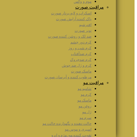
موم و وکس
مراقبت صورت
اسکراب و لایه بردار صورت
پاک کننده آرایش صورت
افترشیو
تونر صورت
ضد لک و روشن کننده صورت
کرم دور چشم
کرم شب و روز
کرم ضدآفتاب
کرم ضدچروک
کرم و ژل ضد جوش
ماسک صورت
مرطوب کننده و آبرسان صورت
مراقبت مو
َشامپو مو
کرم مو
ماسک مو
روغن مو
ژل مو
سرم مو
حالت دهنده و نگهدارنده حالت مو
اسپری و موس مو
تقویت کننده مو، مژه و ابرو