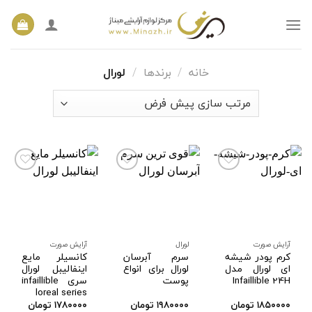
Ski
t
conten
خانه
/
برندها
/
لورال
افزودن
افزودن
افزودن
به
به
به
علاقه
علاقه
علاقه
مندی
مندی
مندی
ها
ها
ها
آرایش صورت
لورال
آرایش صورت
کرم پودر شیشه
سرم آبرسان
کانسیلر مایع
ای لورال مدل
لورال برای انواع
اینفالیبل لورال
Infaillible 24H
پوست
سری infaillible
loreal series
۱۸۵۰۰۰۰
تومان
۱۹۸۰۰۰۰
تومان
۱۷۸۰۰۰۰
تومان