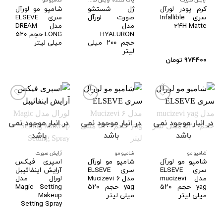
کرم پودر لورآل
ژل شستشو
شامپو مو لورآل
سری Infallible
صورت لورآل
سری ELSEVE
24H Matte
مدل
مدل DREAM
HYALURON
LONG حجم ۵۲۰
حجم ۲۰۰ میلی
میلی لیتر
لیتر
۹۷۴۴۰۰
تومان
در انبار موجود نمی
در انبار موجود نمی
در انبار موجود نمی
افزودن
افزودن
افزودن
به
به
به
باشد
باشد
باشد
علاقه
علاقه
علاقه
مندی
مندی
مندی
ها
ها
ها
َشامپو مو
َشامپو مو
آرایش صورت
شامپو مو لورآل
شامپو مو لورآل
اسپری فیکس
سری ELSEVE
سری ELSEVE
آرایش اینفائیبل
مدل mucizevi
مدل ۶ Mucizevi
لورال مدل
yag حجم ۵۲۰
yag حجم ۵۲۰
Magic Setting
میلی لیتر
میلی لیتر
Makeup
Setting Spray