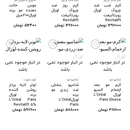
کرم شب ضد
کرم روز ضد
موس حالت
چروک لورال
چروک لورال
دهنده مو برند
رویتالیفت
رویتالیفت
لورال۲۰۰میل
Revitalift
Revitalift
۱۲۹۶۰۰۰
تومان
۱۲۹۶۰۰۰
تومان
۵۱۲۴۰۰
تومان
در انبار موجود نمی
در انبار موجود نمی
در انبار موجود نمی
افزودن
افزودن
افزودن
به
به
به
باشد
باشد
باشد
علاقه
علاقه
علاقه
مندی
مندی
مندی
ها
ها
ها
َشامپو مو
َشامپو مو
تونر صورت
کرم مو بعد
شامپو بنفش
تونر لایه بردار
ازحمام السیو
ضد زردی مو
روشن کننده
لورال L’Oréal
برند
برند لورال
Paris Elseve
لورالL’Oréal
L’Oréal Paris
Revitalift 5%
Paris
۳۸۱۶۰۰
تومان
۵۸۸۰۰۰
تومان
۵۹۷۶۰۰
تومان