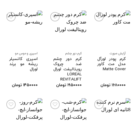
افزودن
افزودن
افزودن
به
به
به
علاقه
علاقه
علاقه
مندی
مندی
مندی
ها
ها
ها
آرایش صورت
کرم دور چشم
اسپری و موس مو
کرم پودر لورآل
کرم دور چشم
اسپری کانسیلر
مدل مت کاور
ضد چروک
ریشه مو برند
Matte Cover
رویتالیفت لورال
لورال
LOREAL
REVITALIFT
۱۶۸۰۰۰۰
تومان
۱۹۵۰۰۰۰
تومان
۱۴۵۰۰۰۰
تومان
افزودن
افزودن
افزودن
به
به
به
علاقه
علاقه
علاقه