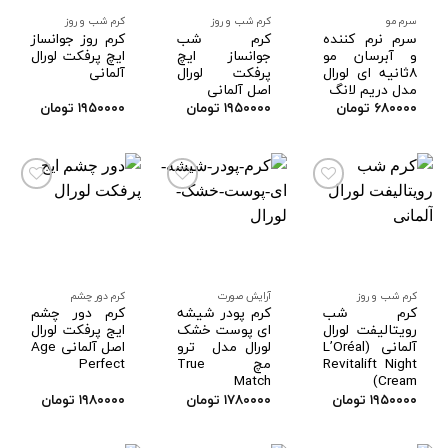
مندی
مندی
مندی
ها
ها
ها
سرم مو
کرم شب و روز
کرم شب و روز
سرم نرم کننده
کرم شب
کرم روز جوانساز
و آبرسان مو
جوانساز ایچ
ایچ پرفکت لورال
۸ثانیه ای لورال
پرفکت لورال
آلمانی
مدل دریم لانگ
اصل آلمانی
۶۸۰۰۰۰
تومان
۱۹۵۰۰۰۰
تومان
۱۹۵۰۰۰۰
تومان
افزودن
افزودن
افزودن
به
به
به
علاقه
علاقه
علاقه
مندی
مندی
مندی
ها
ها
ها
کرم شب و روز
آرایش صورت
کرم دور چشم
کرم شب
کرم پودر شیشه
کرم دور چشم
رویتالیفت لورال
ای پوست خشک
ایج پرفکت لورال
آلمانی (L’Oréal
لورال مدل ترو
اصل آلمانی Age
Revitalift Night
مچ True
Perfect
Match
Cream)
۱۹۵۰۰۰۰
تومان
۱۷۸۰۰۰۰
تومان
۱۹۸۰۰۰۰
تومان