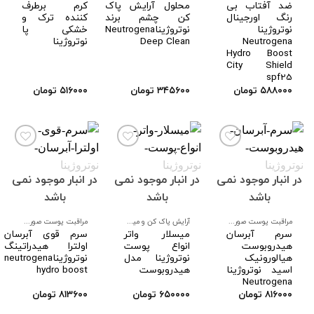
ضد آفتاب بی
محلول آرایش پاک
کرم برطرف
رنگ اورجینال
کن چشم برند
کننده ترک و
نوتروژینا
نوتروژیناNeutrogena
خشکی پا
Neutrogena
Deep Clean
نوتروژینا
Hydro Boost
City Shield
spf25
۵۸۸۰۰۰
تومان
۳۴۵۶۰۰
تومان
۵۱۶۰۰۰
تومان
در انبار موجود نمی
در انبار موجود نمی
در انبار موجود نمی
افزودن
افزودن
افزودن
به
به
به
باشد
باشد
باشد
علاقه
علاقه
علاقه
مندی
مندی
مندی
ها
ها
ها
مراقبت پوست صورت و بدن
آرایش پاک کن و میسیلار واتر صورت
مراقبت پوست صورت و بدن
سرم آبرسان
میسلار واتر
سرم قوی آبرسان
هیدروبوست
انواع پوست
اولترا هیدراتینگ
هیالورونیک
نوتروژینا مدل
نوتروژیناneutrogena
اسید نوتروژینا
هیدروبوست
hydro boost
Neutrogena
۸۱۶۰۰۰
تومان
۶۵۰۰۰۰
تومان
۸۱۳۶۰۰
تومان