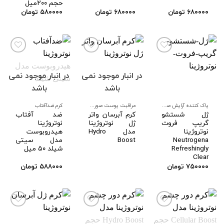
حجم ۲۰۰میل
۶۸۰۰۰۰
تومان
۶۸۰۰۰۰
تومان
۵۸۰۰۰۰
تومان
در انبار موجود نمی
در انبار موجود نمی
افزودن
افزودن
افزودن
به
به
به
باشد
باشد
علاقه
علاقه
علاقه
مندی
مندی
مندی
ها
ها
ها
پاک کننده آرایش صورت
مراقبت پوست صورت و بدن
کرم ضدآفتاب
ژل شستشو
کرم آبرسان واتر
ضد آفتاب
گریپ فروت
ژل نوتروژینا
نوتروژینا
نوتروژینا
مدل Hydro
هیدروبوست
Neutrogena
Boost
مدل سیتی
Refreshingly
شیلد ۵۰ میل
Clear
۷۵۰۰۰۰
تومان
۵۸۸۰۰۰
تومان