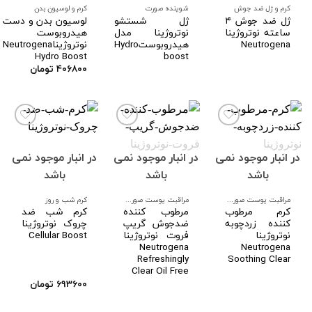
ها
ها
ها
کرم و ژل ضد جوش
شوینده صورت
کرم و لوسیون بدن
ژل ضد جوش ۴
ژل شستشو
لوسیون بدن و دست
ساعته نوتروژینا
نوتروژینا مدل
هیدروبوست
Neutrogena
هیدروبوستHydro
نوتروژیناNeutrogena
Hydro Boost
boost
۴۰۶۸۰۰
تومان
در انبار موجود نمی
در انبار موجود نمی
در انبار موجود نمی
افزودن
افزودن
افزودن
به
به
به
باشد
باشد
باشد
علاقه
علاقه
علاقه
مندی
مندی
مندی
ها
ها
ها
مراقبت پوست صورت و بدن
مراقبت پوست صورت و بدن
کرم شب و روز
کرم مرطوب
مرطوب کننده
کرم شب ضد
کننده زردچوبه
ضدجوش گریپ
چروک نوتروژینا
نوتروژینا
فروت نوتروژینا
Cellular Boost
Neutrogena
Neutrogena
Refreshingly
Soothing Clear
Clear Oil Free
۶۹۳۶۰۰
تومان