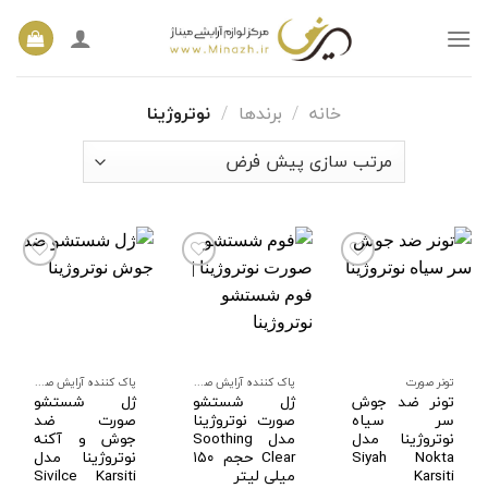
Ski
t
conten
خانه
/
برندها
/
نوتروژینا
افزودن
افزودن
افزودن
به
به
به
علاقه
علاقه
علاقه
مندی
مندی
مندی
ها
ها
ها
تونر صورت
پاک کننده آرایش صورت
پاک کننده آرایش صورت
تونر ضد جوش
ژل شستشو
ژل شستشو
سر سیاه
صورت نوتروژینا
صورت ضد
نوتروژینا مدل
مدل Soothing
جوش و آکنه
Siyah Nokta
Clear حجم ۱۵۰
نوتروژینا مدل
Karsiti
میلی لیتر
Sivilce Karsiti