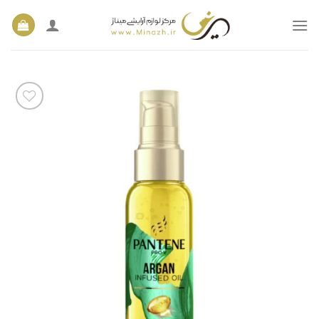
Ski
t
conten
افزودن
به
علاقه
مندی
ها