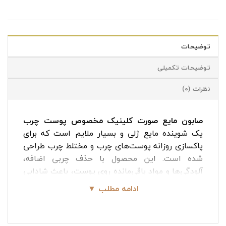
توضیحات
توضیحات تکمیلی
نظرات (0)
صابون مایع صورت کلینیک مخصوص پوست چرب
یک شوینده مایع ژلی و بسیار ملایم است که برای
پاکسازی روزانه پوست‌های چرب و مختلط چرب طراحی
شده است. این محصول با حذف چربی اضافه،
آلودگی‌ها و مواد باقی‌مانده روی پوست، باعث شادابی
و پاکی عمقی پوست می‌شود، بدون اینکه رطوبت
ادامه مطلب ▼
طبیعی آن را از بین ببرد یا احساس کشیدگی ایجاد
کند.