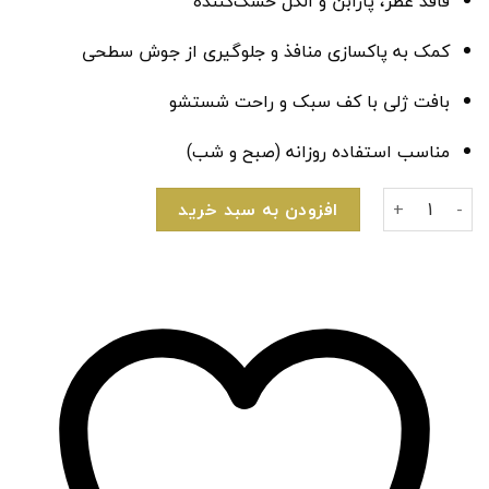
فاقد عطر، پارابن و الکل خشک‌کننده
کمک به پاکسازی منافذ و جلوگیری از جوش سطحی
بافت ژلی با کف سبک و راحت شستشو
مناسب استفاده روزانه (صبح و شب)
صابون مایع صورت کلینیک مخصوص پوست چرب عدد
افزودن به سبد خرید